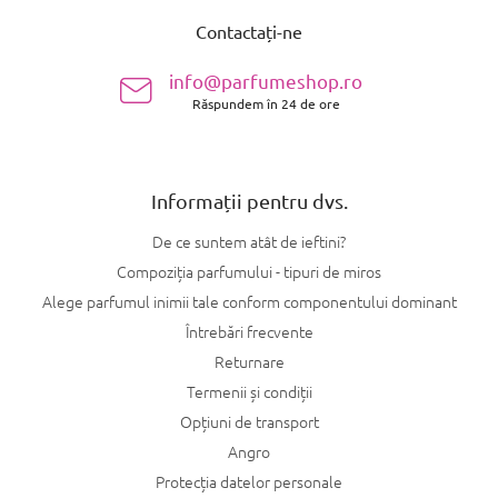
u
Contactați-ne
b
s
info@parfumeshop.ro
o
Răspundem în 24 de ore
l
Informații pentru dvs.
De ce suntem atât de ieftini?
Compoziția parfumului - tipuri de miros
Alege parfumul inimii tale conform componentului dominant
Întrebări frecvente
Returnare
Termenii și condiții
Opțiuni de transport
Angro
Protecția datelor personale