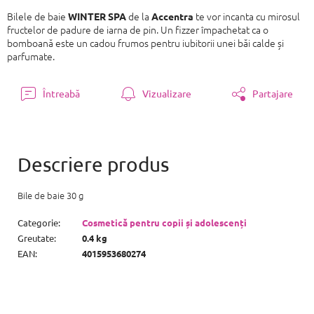
Bilele de baie
de la
te vor incanta cu mirosul
WINTER SPA
Accentra
fructelor de padure de iarna de pin. Un fizzer împachetat ca o
bomboană este un cadou frumos pentru iubitorii unei băi calde și
parfumate.
Întreabă
Vizualizare
Partajare
Bile de baie 30 g
Categorie
:
Cosmetică pentru copii și adolescenți
Greutate
:
0.4 kg
EAN
:
4015953680274
S