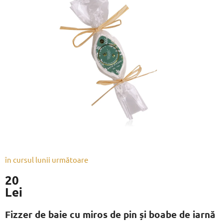
este
0,0
din
5
stele.
în cursul lunii următoare
20
Lei
Evaluare
preţ:
Fizzer de baie cu miros de pin și boabe de iarnă