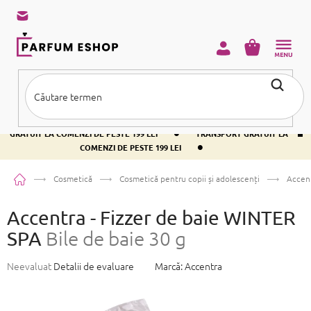
Treci
la
conținut
COŞ
DE
CUMPĂRĂ
•
TRANSPORT GRATUIT LA COMENZI DE PESTE 199 LEI
TRANSPORT
•
GRATUIT LA COMENZI DE PESTE 199 LEI
TRANSPORT GRATUIT LA
•
COMENZI DE PESTE 199 LEI
Acasă
Cosmetică
Cosmetică pentru copii și adolescenți
Accent
Accentra - Fizzer de baie WINTER
SPA
Bile de baie 30 g
Evaluarea
Neevaluat
Detalii de evaluare
Marcă:
Accentra
medie
a
produsului