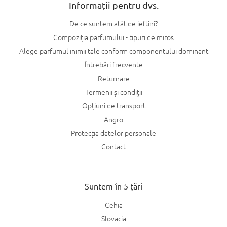
l
Informații pentru dvs.
o
r
De ce suntem atât de ieftini?
Compoziția parfumului - tipuri de miros
Alege parfumul inimii tale conform componentului dominant
Întrebări frecvente
Returnare
Termenii și condiții
Opțiuni de transport
Angro
Protecția datelor personale
Contact
Suntem în 5 țări
Cehia
Slovacia