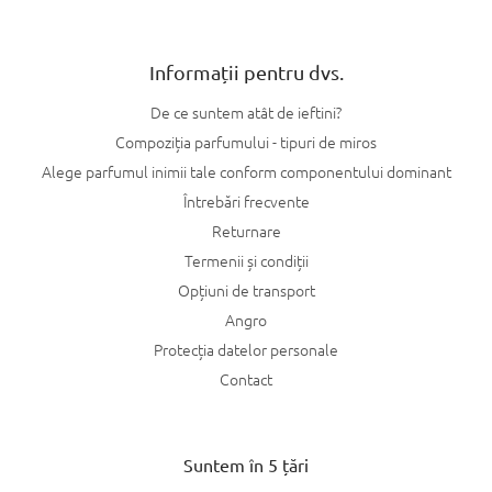
i
s
t
Informații pentru dvs.
ă
r
De ce suntem atât de ieftini?
i
l
Compoziția parfumului - tipuri de miros
o
Alege parfumul inimii tale conform componentului dominant
r
Întrebări frecvente
Returnare
Termenii și condiții
Opțiuni de transport
Angro
Protecția datelor personale
Contact
Suntem în 5 țări