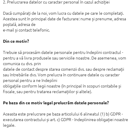
2. Prelucrarea datelor cu caracter personal în cazul
achiziției
Dacă cumpărați de la noi, vom lucra cu datele pe care le completați.
Acestea
sunt în principal date de facturare: nume și prenume, adresa
poștală, adresa de
e-mail și contact telefonic.
Din ce motiv?
Trebuie să procesăm datele personale pentru îndeplini contractul -
pentru a vă
livra produsele sau serviciile noastre. De asemenea, vom
comunica cu dvs. prin
datele de contact despre starea comenzii dvs. sau despre reclamații
sau
întrebările dvs.
Vom prelucra în continuare datele cu caracter
personal pentru a ne îndeplini
obligațiile conform legii noastre (în principal în scopuri contabile și
fiscale, sau
pentru tratarea reclamațiilor și altele).
Pe baza din ce motiv legal prelucrăm datele personale?
Aceasta este prelucrare pe baza articolului 6 alineatul (1) b) GDPR -
executarea
contractului și art. c) GDPR - îndeplinirea obligației noastre
legale.