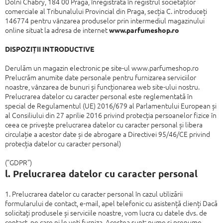
Dolní Chabry,
184 00 Praga, înregistrată în registrul societăților
comerciale al Tribunalului Provincial
din Praga, secția C. introduceți
146774 pentru vânzarea produselor prin intermediul
magazinului
online situat la adresa de internet
www.parfumeshop.ro
DISPOZIȚII INTRODUCTIVE
Derulăm un magazin electronic pe site-ul
www.parfumeshop.ro
Prelucrăm anumite date personale pentru furnizarea serviciilor
noastre, vânzarea
de bunuri și funcționarea web site-ului nostru.
Prelucrarea datelor cu caracter personal este
reglementată în
special
de
Regulamentul (UE) 2016/679 al Parlamentului European și
al Consiliului
din 27 aprilie 2016
privind protecția persoanelor fizice în
ceea ce privește
prelucrarea datelor cu caracter personal și libera
circulație a acestor date și de
abrogare a Directivei 95/46/CE privind
protecția datelor cu caracter personal)
("GDPR")
l
.
Prelucrarea datelor cu caracter personal
1. Prelucrarea datelor cu caracter personal în cazul utilizării
formularului de contact, e-mail,
apel telefonic cu asistență clienți
Dacă
solicitați produsele și serviciile noastre, vom lucra cu datele dvs. de
contact, pe care ni
le veți furniza. Acestea sunt:
nume și prenume,