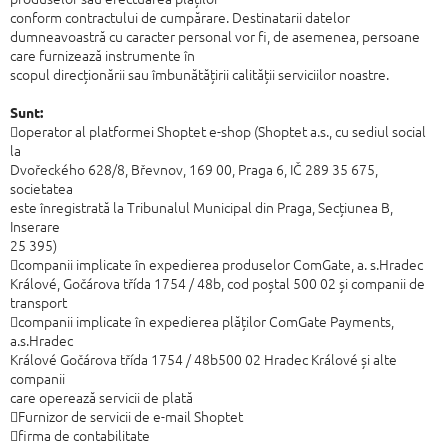
conform contractului de cumpărare. Destinatarii datelor
dumneavoastră cu
caracter personal vor fi, de asemenea, persoane
care furnizează instrumente în
scopul direcționării sau îmbunătățirii calității serviciilor noastre.
Sunt:

operator al platformei Shoptet e-shop (Shoptet a.s., cu sediul social
la
Dvořeckého 628/8, Břevnov, 169 00, Praga 6, IČ 289 35 675,
societatea
este înregistrată la Tribunalul Municipal din Praga, Secțiunea B,
Inserare
25
395)

companii implicate în expedierea produselor ComGate, a. s.Hradec
Králové, Gočárova třída 1754 / 48b, cod poștal 500 02 și companii de
transport

companii implicate în expedierea plăților ComGate Payments,
a.s.Hradec
Králové Gočárova třída 1754 / 48b500 02 Hradec Králové și alte
companii
care operează servicii de plată

Furnizor de servicii de e-mail Shoptet

firma de contabilitate