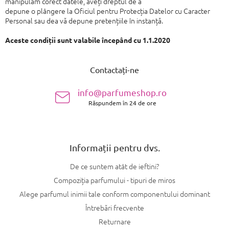
manipulăm corect datele, aveți dreptul de a
depune o plângere la Oficiul pentru Protecția Datelor cu Caracter
Personal sau de
a vă depune pretențiile în instanță.
Aceste condiții sunt valabile începând cu 1.1.2020
S
u
Contactați-ne
b
s
info@parfumeshop.ro
o
Răspundem în 24 de ore
l
Informații pentru dvs.
De ce suntem atât de ieftini?
Compoziția parfumului - tipuri de miros
Alege parfumul inimii tale conform componentului dominant
Întrebări frecvente
Returnare