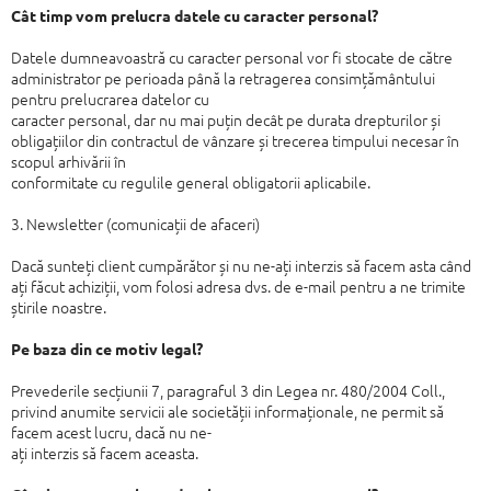
Cât timp vom prelucra datele cu caracter personal?
Datele dumneavoastră cu caracter personal vor fi stocate de către
administrator
pe perioada până la retragerea consimțământului
pentru prelucrarea datelor cu
caracter personal, dar nu mai puțin decât pe durata drepturilor și
obligațiilor din
contractul de vânzare și trecerea timpului necesar în
scopul arhivării în
conformitate cu regulile general obligatorii aplicabile.
3
. Newsletter (comunicații de afaceri)
Dacă sunteți client cumpărător și nu ne-ați interzis să facem asta când
ați făcut
achiziții, vom folosi adresa dvs. de e-mail pentru a ne trimite
știrile noastre.
Pe baza din ce motiv legal?
Prevederile secțiunii 7, paragraful 3 din Legea nr. 480/2004 Coll.,
privind anumite
servicii ale societății informaționale, ne permit să
facem acest lucru, dacă nu ne-
ați interzis să facem aceasta.