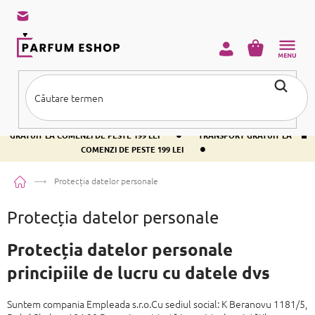
Treci
la
conținut
COŞ
DE
CUMPĂRĂ
•
TRANSPORT GRATUIT LA COMENZI DE PESTE 199 LEI
TRANSPORT
•
GRATUIT LA COMENZI DE PESTE 199 LEI
TRANSPORT GRATUIT LA
•
COMENZI DE PESTE 199 LEI
Acasă
Protecția datelor personale
Protecția datelor personale
Protecția datelor personale
principiile de
lucru cu datele dvs
Suntem compania Empleada s.r.o.Cu sediul social: K Beranovu 1181/5,