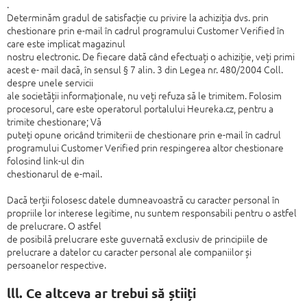
.
Determinăm gradul de satisfacție cu privire la achiziția dvs. prin
chestionare prin
e-mail în cadrul programului Customer Verified în
care este implicat magazinul
nostru electronic. De fiecare dată când efectuați o achiziție, veți primi
acest e-
mail dacă, în sensul § 7 alin. 3 din Legea nr. 480/2004 Coll.
despre unele servicii
ale societății informaționale, nu veți refuza să le trimitem. Folosim
procesorul,
care este operatorul portalului Heureka.cz, pentru a
trimite chestionare; Vă
puteți opune oricând trimiterii de chestionare prin e-mail în cadrul
programului
Customer Verified prin respingerea altor chestionare
folosind link-ul din
chestionarul de e-mail.
Dacă terții folosesc datele dumneavoastră cu caracter personal în
propriile lor
interese legitime, nu suntem responsabili pentru o astfel
de prelucrare. O astfel
de posibilă prelucrare este guvernată exclusiv de principiile de
prelucrare a
datelor cu caracter personal ale companiilor și
persoanelor respective.
lll. Ce altceva ar trebui să știiți