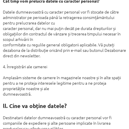
Cât timp vom prelucra datele cu caracter personal?
Datele dumneavoastră cu caracter personal vor fi stocate de către
administrator
pe perioada până la retragerea consimțământului
pentru prelucrarea datelor cu
caracter personal, dar nu mai puțin decât pe durata drepturilor și
obligațiilor din
contractul de vânzare și trecerea timpului necesar în
scopul arhivării în
conformitate cu regulile general obligatorii aplicabile. Vă puteți
dezabona de la
distribuție oricând prin e-mail sau butonul Dezabonare
direct din newsletter.
4. Înregistrări ale camerei
Amplasăm sisteme de camere în magazinele noastre și în alte spații
pentru a ne
proteja interesele legitime pentru a ne proteja
proprietățile noastre și ale
dumneavoastră.
ll. Cine va obține datele?
Destinatarii datelor dumneavoastră cu caracter personal vor fi
companiile de
expediere și alte persoane implicate în livrarea
produselor sau efectuarea plăților