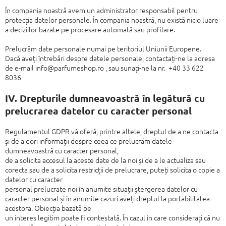
În compania noastră avem un administrator responsabil pentru
protecția datelor
personale.
În compania noastră, nu există nicio luare
a deciziilor bazate pe procesare automată sau profilare.
Prelucrăm date personale numai pe teritoriul Uniunii Europene.
Dacă aveți întrebări despre datele personale, contactați-ne la adresa
de e-mail
info@parfumeshop.ro
, sau sunați-ne la nr.
+40 33 622
8036
IV. Drepturile dumneavoastră în
legătură cu
prelucrarea datelor cu
caracter personal
Regulamentul GDPR vă oferă, printre altele, dreptul de a ne contacta
și de a dori
informații despre ceea ce prelucrăm datele
dumneavoastră cu caracter personal,
de a solicita accesul la aceste date de la noi și de a le actualiza sau
corecta sau
de a solicita restricții de prelucrare, puteți solicita o copie a
datelor cu caracter
personal prelucrate noi în anumite situații ștergerea datelor cu
caracter personal
și în anumite cazuri aveți dreptul la portabilitatea
acestora. Obiecția bazată pe
un interes legitim poate fi contestată.
În cazul în care considerați că nu