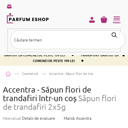
Treci
la
conținut
COŞ
DE
CUMPĂRĂ
•
TRANSPORT GRATUIT LA COMENZI DE PESTE 199 LEI
TRANSPORT
•
GRATUIT LA COMENZI DE PESTE 199 LEI
TRANSPORT GRATUIT LA
•
COMENZI DE PESTE 199 LEI
Acasă
Cosmetică
Accentra - Săpun flori de trandafiri într-un coș
Săpun
Accentra - Săpun flori de
trandafiri într-un coș
Săpun flori
de trandafiri 2x5g
Evaluarea
Neevaluat
Detalii de evaluare
Marcă:
Accentra
medie