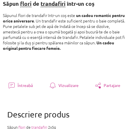
preţ:
Săpun
flori
de
trandafiri
într-un coș
Săpunul flori de trandafir într-un coș este
un cadou romantic pentru
. Un trandafir este suficient pentru o baie completă.
orice aniversare
Pune petalele sub jet de apă de îndată ce încep să se dizolve,
amestecă pentru a crea o spumă bogată și apoi bucură-te de o baie
parfumată cu o esență intensă de trandafir. Petalele individuale pot fi
folosite și la duș și pentru spălarea mâinilor ca săpun.
Un cadou
original pentru fiecare femeie.
Întreabă
Vizualizare
Partajare
Săpun
flori
de
trandafiri
2x5g