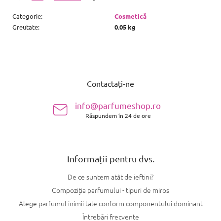
Categorie
:
Cosmetică
Greutate
:
0.05 kg
S
u
Contactați-ne
b
s
info@parfumeshop.ro
o
Răspundem în 24 de ore
l
Informații pentru dvs.
De ce suntem atât de ieftini?
Compoziția parfumului - tipuri de miros
Alege parfumul inimii tale conform componentului dominant
Întrebări frecvente