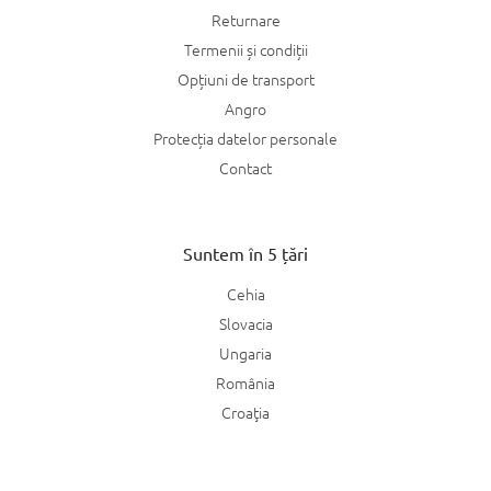
Returnare
Termenii și condiții
Opțiuni de transport
Angro
Protecția datelor personale
Contact
Suntem în 5 țări
Cehia
Slovacia
Ungaria
România
Croaţia