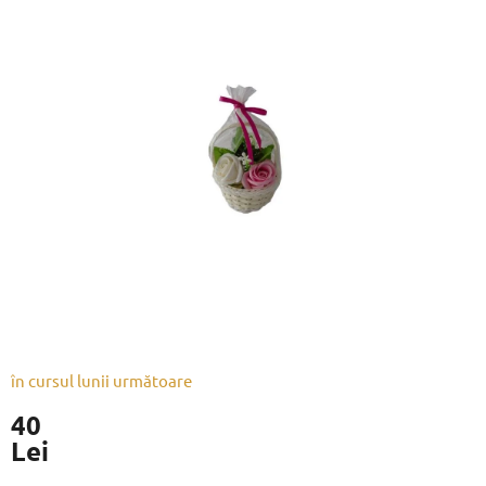
a
produsului
este
0,0
din
5
stele.
în cursul lunii următoare
40
Lei
Evaluare