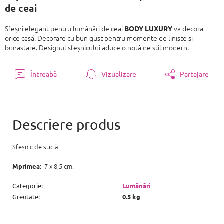
de ceai
Sfeșni elegant pentru lumânări de ceai
va decora
BODY LUXURY
orice casă. Decorare cu bun gust pentru momente de liniste si
bunastare. Designul sfeșnicului aduce o notă de stil modern.
Întreabă
Vizualizare
Partajare
Sfeșnic de sticlă
7 x 8,5 cm.
Mprimea:
Categorie
:
Lumânări
Greutate
:
0.5 kg