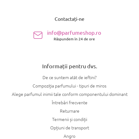
S
u
Contactați-ne
b
s
info@parfumeshop.ro
o
Răspundem în 24 de ore
l
Informații pentru dvs.
De ce suntem atât de ieftini?
Compoziția parfumului - tipuri de miros
Alege parfumul inimii tale conform componentului dominant
Întrebări frecvente
Returnare
Termenii și condiții
Opțiuni de transport
Angro