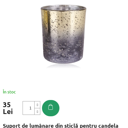
este
0,0
din
5
stele.
În stoc
35
Lei
Evaluare
preţ:
Suport de lumânare din sticlă pentru candela