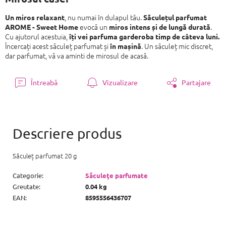
, nu numai în dulapul tău.
Un miros relaxant
Săculețul parfumat
evocă un
.
AROME - Sweet Home
miros intens și de lungă durată
Cu ajutorul acestuia,
îți vei parfuma garderoba timp de câteva luni.
Încercați acest săculeț parfumat și
. Un săculeț mic discret,
în mașină
dar parfumat, vă va aminti de mirosul de acasă.
Întreabă
Vizualizare
Partajare
Săculeț parfumat 20 g
Categorie
:
Săculeţe parfumate
Greutate
:
0.04 kg
EAN
:
8595556436707