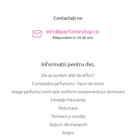
S
u
Contactați-ne
b
s
info@parfumeshop.ro
o
Răspundem în 24 de ore
l
Informații pentru dvs.
De ce suntem atât de ieftini?
Compoziția parfumului - tipuri de miros
Alege parfumul inimii tale conform componentului dominant
Întrebări frecvente
Returnare
Termenii și condiții
Opțiuni de transport
Angro