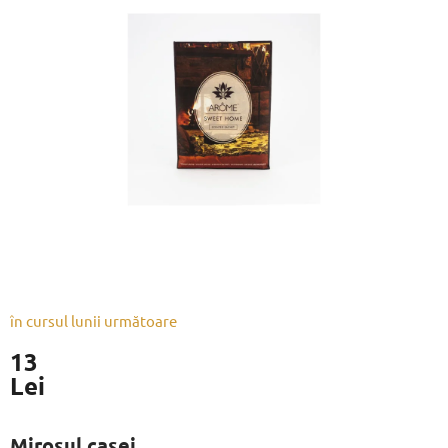
este
0,0
din
5
stele.
în cursul lunii următoare
13
Lei
Evaluare
preţ:
Mirosul casei