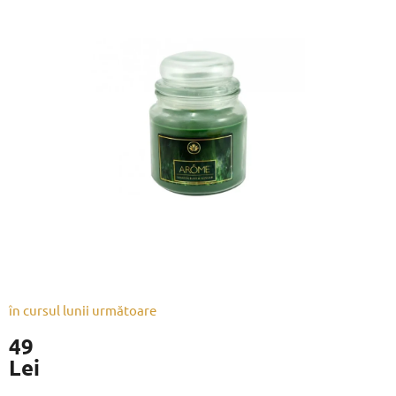
a
produsului
este
0,0
din
5
stele.
în cursul lunii următoare
49
Lei
Evaluare