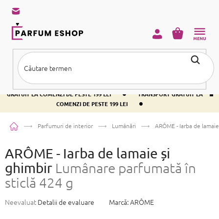
Treci
la
conținut
COŞ
DE
CUMPĂRĂ
•
TRANSPORT GRATUIT LA COMENZI DE PESTE 199 LEI
TRANSPORT
•
GRATUIT LA COMENZI DE PESTE 199 LEI
TRANSPORT GRATUIT LA
•
COMENZI DE PESTE 199 LEI
Acasă
Parfumuri de interior
Lumânări
ARÔME - Iarba de lamaie
ARÔME - Iarba de lamaie și
ghimbir
Lumânare parfumată în
sticlă 424 g
Evaluarea
Neevaluat
Detalii de evaluare
Marcă:
ARÔME
medie