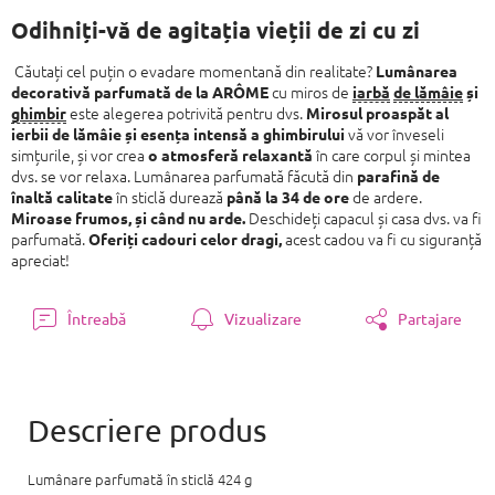
preţ:
Odihniți-vă de agitația vieții de zi cu zi
Căutați cel puțin o evadare momentană din realitate?
Lumânarea
cu miros de
decorativă parfumată de la ARÔME
iarbă
de lămâie
și
este alegerea potrivită pentru dvs.
ghimbir
Mirosul proaspăt al
vă vor înveseli
ierbii de lămâie și esența intensă a ghimbirului
simțurile, și vor crea
în care corpul și mintea
o atmosferă relaxantă
dvs. se vor relaxa. Lumânarea parfumată făcută din
parafină de
în sticlă durează
de ardere.
înaltă calitate
până la 34 de ore
Deschideți capacul și casa dvs. va fi
Miroase frumos, și când nu arde.
parfumată.
acest cadou va fi cu siguranță
Oferiți cadouri celor dragi,
apreciat!
Întreabă
Vizualizare
Partajare
Lumânare parfumată în sticlă 424 g