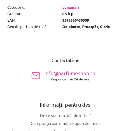
Categorie
:
Lumânări
Greutate
:
0.9 kg
EAN
:
8595556436509
Gen de parfum de casă
:
De plante, Proaspăt, Citric
S
u
Contactați-ne
b
s
info@parfumeshop.ro
o
Răspundem în 24 de ore
l
Informații pentru dvs.
De ce suntem atât de ieftini?
Compoziția parfumului - tipuri de miros
Alege parfumul inimii tale conform componentului dominant