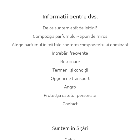
Informații pentru dvs.
De ce suntem atât de ieftini?
Compoziția parfumului - tipuri de miros
Alege parfumul inimii tale conform componentului dominant
Întrebări frecvente
Returnare
Termenii și condiții
Opțiuni de transport
Angro
Protecția datelor personale
Contact
Suntem în 5 țări
Cehia