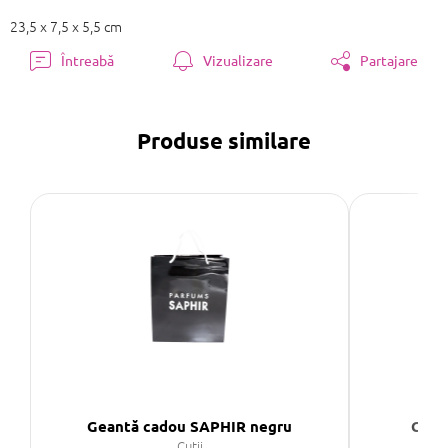
23,5 x 7,5 x 5,5 cm
Întreabă
Vizualizare
Partajare
Produse similare
Geantă cadou SAPHIR negru
Cuti
Cutii