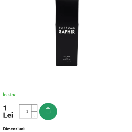
este
0,0
din
5
stele.
În stoc
1
Lei
Evaluare
preţ:
Dimensiuni: