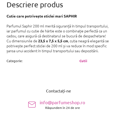
Cutie care potrivește sticlei mari SAPHIR
Parfumul Saphir 200 ml merită siguranță în timpul transportului,
iar parfumul cu cutie de hârtie este o combinație perfectă ca un
cadou, care asigură că destinatarul se bucură de despachetare!
Cu dimensiunile de
, cutia neagră elegantă se
23,5 x 7,5 x 5,5 cm
potrivește perfect sticlei de 200 ml și va reduce în mod specific
șansa unui accident în timpul transportului sau depozitării.
Categorie
:
Cutii
S
u
Contactați-ne
b
s
info@parfumeshop.ro
o
Răspundem în 24 de ore
l