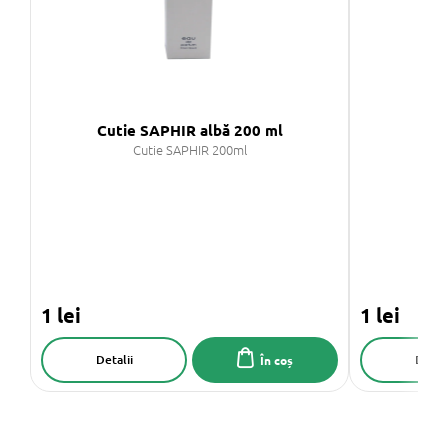
Cutie SAPHIR albă 200 ml
Cut
Cutie SAPHIR 200ml
1 lei
1 lei
Detalii
Detali
În coș