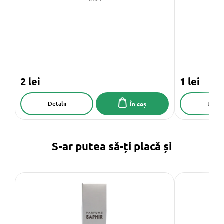
2 lei
1 lei
Detalii
Detali
În coș
S-ar putea să-ți placă și