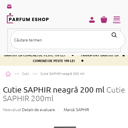
Treci
la
conținut
COŞ
DE
CUMPĂRĂ
•
TRANSPORT GRATUIT LA COMENZI DE PESTE 199 LEI
TRANSPORT
•
GRATUIT LA COMENZI DE PESTE 199 LEI
TRANSPORT GRATUIT LA
•
COMENZI DE PESTE 199 LEI
Acasă
Cutii
Cutie SAPHIR neagră 200 ml
Cutie SAPHIR 200ml
Cutie SAPHIR neagră 200 ml
Cutie
SAPHIR 200ml
Evaluarea
Neevaluat
Detalii de evaluare
Marcă:
SAPHIR
medie
a
produsului