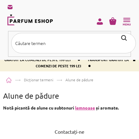
Treci
la
conținut
COŞ
DE
CUMPĂRĂ
•
TRANSPORT GRATUIT LA COMENZI DE PESTE 199 LEI
TRANSPORT
•
GRATUIT LA COMENZI DE PESTE 199 LEI
TRANSPORT GRATUIT LA
•
COMENZI DE PESTE 199 LEI
Acasă
Dicționar termeni
Alune de pădure
Alune de pădure
Notă picantă de alune cu subtonuri
lemnoase
și aromate.
S
u
Contactați-ne
b