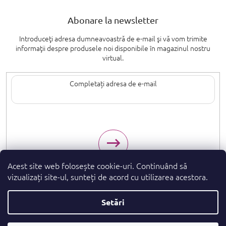
Abonare la newsletter
Introduceţi adresa dumneavoastră de e-mail şi vă vom trimite
informaţii despre produsele noi disponibile în magazinul nostru
virtual.
Introducând adresa de e-mail, sunteți de acord cu termenii de
protecție a
datelor cu caracter personal
.
Acest site web folosește cookie-uri. Continuând să
vizualizați site-ul, sunteți de acord cu utilizarea acestora.
Setări
Drepturi de autor 2026
. Toate drepturile
parfumeshop.ro
rezervate.