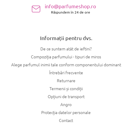
s
info@parfumeshop.ro
o
Răspundem în 24 de ore
l
Informații pentru dvs.
De ce suntem atât de ieftini?
Compoziția parfumului - tipuri de miros
Alege parfumul inimii tale conform componentului dominant
Întrebări frecvente
Returnare
Termenii și condiții
Opțiuni de transport
Angro
Protecția datelor personale
Contact