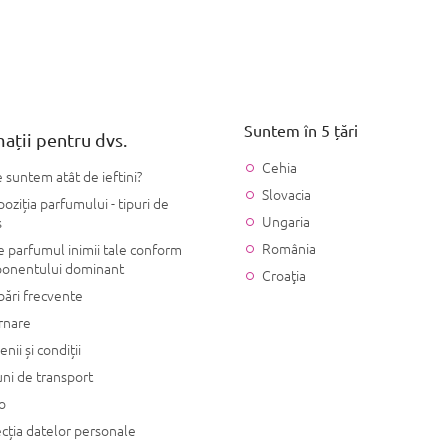
Suntem în 5 țări
ații pentru dvs.
Cehia
 suntem atât de ieftini?
Slovacia
ziția parfumului - tipuri de
Ungaria
s
România
 parfumul inimii tale conform
onentului dominant
Croaţia
bări frecvente
rnare
nii și condiții
ni de transport
o
cția datelor personale