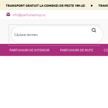
•
•
TRANSPORT GRATUIT LA COMENZI DE PESTE 199 LEI
TRANS
- tipuri de miros
Alege parfumul inimii tale conform componentulu
info@parfumeshop.ro
PARFUMURI DE INTERIOR
PARFUMURI DE RUFE
CO