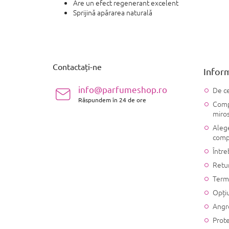
Are un efect regenerant excelent
Sprijină apărarea naturală
S
u
b
s
Contactați-ne
Inform
o
l
info@parfumeshop.ro
De ce
Răspundem în 24 de ore
Compo
miro
Alege
comp
Între
Retu
Terme
Opțiu
Angr
Prote