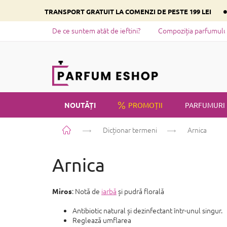
Treci
TRANSPORT GRATUIT LA COMENZI DE PESTE 199 LEI
la
conținut
De ce suntem atât de ieftini?
Compoziția parfumului 
NOUTĂȚI
PROMOȚII
PARFUMURI
Acasă
Dicționar termeni
Arnica
PRIVATE LABEL
Arnica
: Notă de
iarbă
și pudră florală
Miros
Antibiotic natural și dezinfectant într-unul singur.
Reglează umflarea