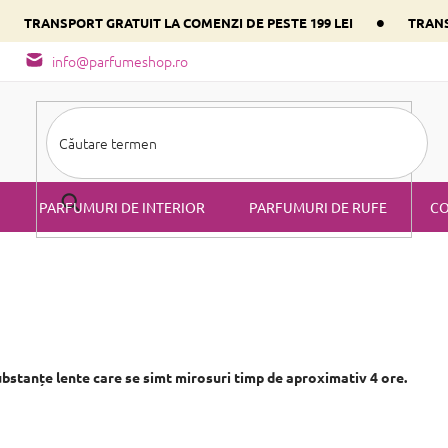
•
•
TRANSPORT GRATUIT LA COMENZI DE PESTE 199 LEI
TRANS
- tipuri de miros
Alege parfumul inimii tale conform componentulu
info@parfumeshop.ro
PARFUMURI DE INTERIOR
PARFUMURI DE RUFE
CO
ubstanțe lente care se simt mirosuri timp de aproximativ 4 ore.