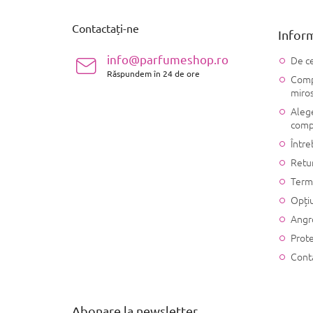
b
s
Contactați-ne
Inform
o
l
info@parfumeshop.ro
De ce
Răspundem în 24 de ore
Compo
miro
Alege
comp
Între
Retu
Terme
Opțiu
Angr
Prote
Cont
Abonare la newsletter