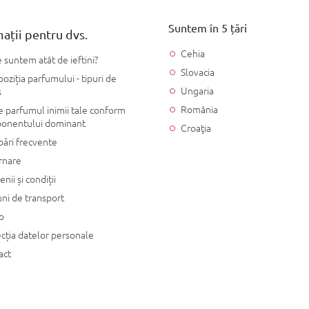
Suntem în 5 țări
ații pentru dvs.
Cehia
 suntem atât de ieftini?
Slovacia
ziția parfumului - tipuri de
Ungaria
s
România
 parfumul inimii tale conform
onentului dominant
Croaţia
bări frecvente
rnare
nii și condiții
ni de transport
o
cția datelor personale
act