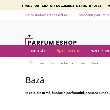
Treci
TRANSPORT GRATUIT LA COMENZI DE PESTE 199 LEI
la
conținut
De ce suntem atât de ieftini?
Compoziția parfumului 
NOUTĂȚI
PROMOȚII
PARFUMURI
Acasă
Dicționar termeni
Bază
PRIVATE LABEL
Bază
În cele din urmă, fundația parfumului, acestea sunt s
S
u