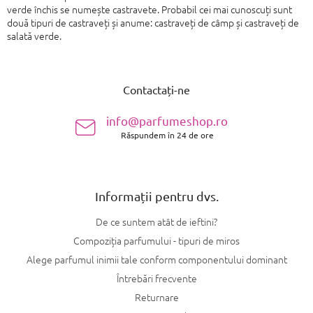
verde închis se numește castravete. Probabil cei mai cunoscuți sunt
două tipuri de castraveți și anume: castraveți de câmp și castraveți de
salată verde.
S
u
Contactați-ne
b
s
info@parfumeshop.ro
o
Răspundem în 24 de ore
l
Informații pentru dvs.
De ce suntem atât de ieftini?
Compoziția parfumului - tipuri de miros
Alege parfumul inimii tale conform componentului dominant
Întrebări frecvente
Returnare