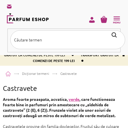
Treci
la
conținut
COŞ
DE
CUMPĂRĂ
•
TRANSPORT GRATUIT LA COMENZI DE PESTE 199 LEI
TRANSPORT
•
GRATUIT LA COMENZI DE PESTE 199 LEI
TRANSPORT GRATUIT LA
•
COMENZI DE PESTE 199 LEI
Acasă
Dicționar termeni
Castravete
Castravete
Aroma foarte proaspata, acvatica,
verde
, care functioneaza
foarte bine in parfumuri prin amestecare cu „aldehida de
castravete” (2 (E), 6 (Z)). Frunzele violet ale unor soiuri de
castraveți adaugă un miros de subtonuri de verde metalizat.
Castravetele provine din familia dovleceilor. Fructul său de culoare