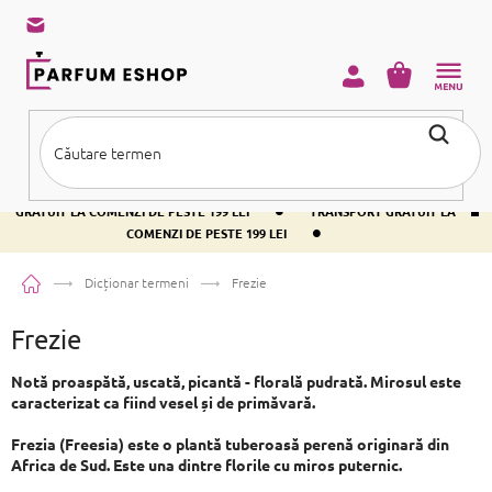
Treci
la
conținut
COŞ
DE
CUMPĂRĂ
•
TRANSPORT GRATUIT LA COMENZI DE PESTE 199 LEI
TRANSPORT
•
GRATUIT LA COMENZI DE PESTE 199 LEI
TRANSPORT GRATUIT LA
•
COMENZI DE PESTE 199 LEI
Acasă
Dicționar termeni
Frezie
Frezie
Notă proaspătă, uscată, picantă - florală pudrată. Mirosul este
caracterizat ca fiind vesel și de primăvară.
Frezia (Freesia) este o plantă tuberoasă perenă originară din
Africa de Sud. Este una dintre florile cu miros puternic.