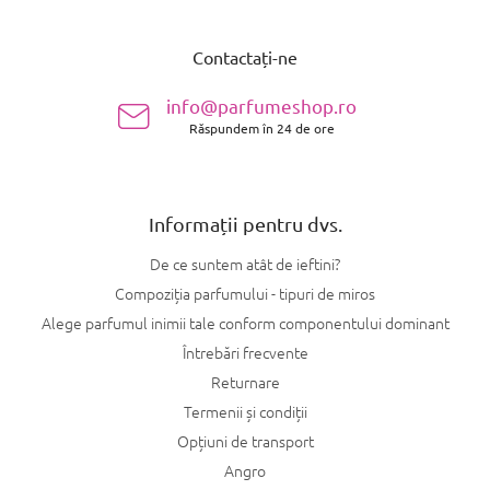
S
u
Contactați-ne
b
s
info@parfumeshop.ro
o
Răspundem în 24 de ore
l
Informații pentru dvs.
De ce suntem atât de ieftini?
Compoziția parfumului - tipuri de miros
Alege parfumul inimii tale conform componentului dominant
Întrebări frecvente
Returnare
Termenii și condiții
Opțiuni de transport
Angro