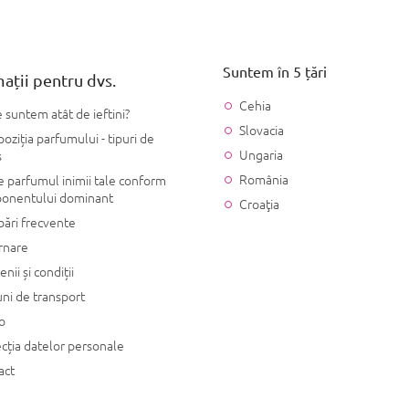
Suntem în 5 țări
ații pentru dvs.
Cehia
 suntem atât de ieftini?
Slovacia
ziția parfumului - tipuri de
Ungaria
s
România
 parfumul inimii tale conform
onentului dominant
Croaţia
bări frecvente
rnare
nii și condiții
ni de transport
o
cția datelor personale
act