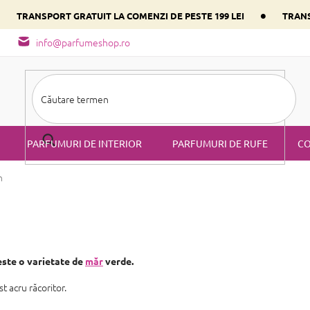
•
•
TRANSPORT GRATUIT LA COMENZI DE PESTE 199 LEI
TRANS
- tipuri de miros
Alege parfumul inimii tale conform componentulu
info@parfumeshop.ro
PARFUMURI DE INTERIOR
PARFUMURI DE RUFE
CO
h
este o varietate de
măr
verde.
 acru răcoritor.