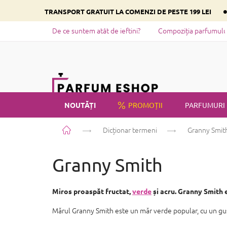
Treci
TRANSPORT GRATUIT LA COMENZI DE PESTE 199 LEI
la
conținut
De ce suntem atât de ieftini?
Compoziția parfumului 
NOUTĂȚI
PROMOȚII
PARFUMURI
Acasă
Dicționar termeni
Granny Smit
PRIVATE LABEL
Granny Smith
Miros proaspăt fructat,
verde
și acru. Granny Smith 
Mărul Granny Smith este un măr verde popular, cu un gust