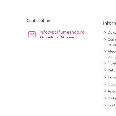
S
u
b
s
Contactați-ne
Inform
o
l
info@parfumeshop.ro
De ce
Răspundem în 24 de ore
Compo
miro
Alege
comp
Între
Retu
Terme
Opțiu
Angr
Prote
Cont