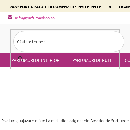
•
•
TRANSPORT GRATUIT LA COMENZI DE PESTE 199 LEI
TRANS
- tipuri de miros
Alege parfumul inimii tale conform componentulu
info@parfumeshop.ro
PARFUMURI DE INTERIOR
PARFUMURI DE RUFE
CO
(Psidium guajava) din familia mirturilor, originar din America de Sud, unde 