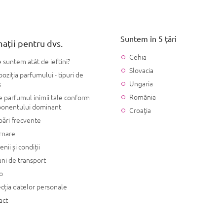
Suntem în 5 țări
ații pentru dvs.
Cehia
 suntem atât de ieftini?
Slovacia
ziția parfumului - tipuri de
Ungaria
s
România
 parfumul inimii tale conform
onentului dominant
Croaţia
bări frecvente
rnare
nii și condiții
ni de transport
o
cția datelor personale
act