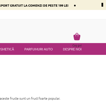
•
PORT GRATUIT LA COMENZI DE PESTE 199 LEI
i dominant
Întrebări frecvente
Returnare
Termenii și condiț
Coş
Coş gol
de
SMETICĂ
PARFUMURI AUTO
DESPRE NOI
cumpărături
aceste fructe sunt un fruct foarte popular.