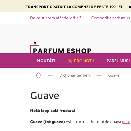
Treci
TRANSPORT GRATUIT LA COMENZI DE PESTE 199 LEI
la
conținut
De ce suntem atât de ieftini?
Compoziția parfumului 
NOUTĂȚI
PROMOȚII
PARFUMURI
Acasă
Dicționar termeni
Guave
PRIVATE LABEL
Guave
Notă tropicală fructată
este fructul arborelui de guava
pere
Guave (tot guava)