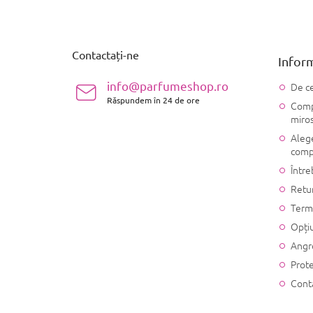
S
u
b
s
Contactați-ne
Inform
o
l
info@parfumeshop.ro
De ce
Răspundem în 24 de ore
Compo
miro
Alege
comp
Între
Retu
Terme
Opțiu
Angr
Prote
Cont