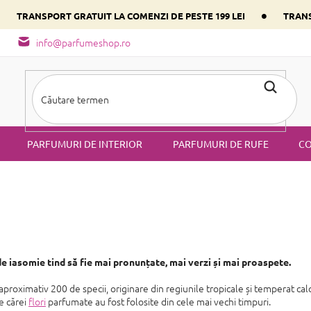
•
•
TRANSPORT GRATUIT LA COMENZI DE PESTE 199 LEI
TRANS
- tipuri de miros
Alege parfumul inimii tale conform componentulu
info@parfumeshop.ro
PARFUMURI DE INTERIOR
PARFUMURI DE RUFE
CO
 de iasomie tind să fie mai pronunțate, mai verzi și mai proaspete.
proximativ 200 de specii, originare din regiunile tropicale și temperat cal
e cărei
flori
parfumate au fost folosite din cele mai vechi timpuri.