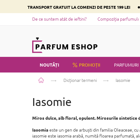
Treci
TRANSPORT GRATUIT LA COMENZI DE PESTE 199 LEI
la
conținut
De ce suntem atât de ieftini?
Compoziția parfumului 
NOUTĂȚI
PROMOȚII
PARFUMURI
Acasă
Dicționar termeni
Iasomie
PRIVATE LABEL
Iasomie
Miros dulce, alb floral, opulent. Mirosurile sintetice
este un gen de arbuști din familia Oleaceae, cu a
Iasomia
iasomie este iasomia arabă, numită floarea parfumată, al