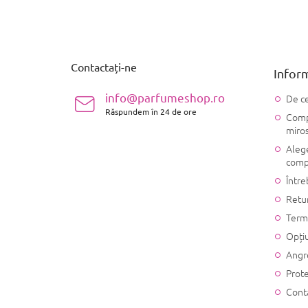
S
u
b
s
Contactați-ne
Inform
o
l
info@parfumeshop.ro
De ce
Răspundem în 24 de ore
Compo
miro
Alege
comp
Între
Retu
Terme
Opțiu
Angr
Prote
Cont