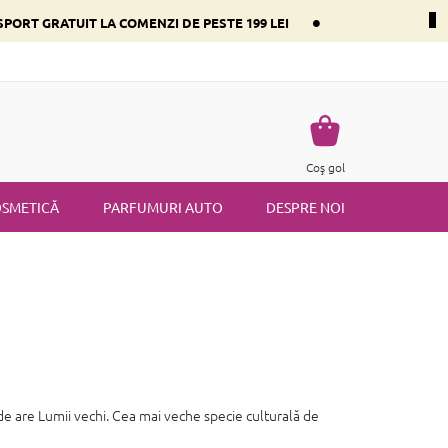
•
PORT GRATUIT LA COMENZI DE PESTE 199 LEI
i dominant
Întrebări frecvente
Returnare
Termenii și condiț
Coş
Coş gol
de
cumpărături
SMETICĂ
PARFUMURI AUTO
DESPRE NOI
de are Lumii vechi.
Cea mai veche specie culturală de