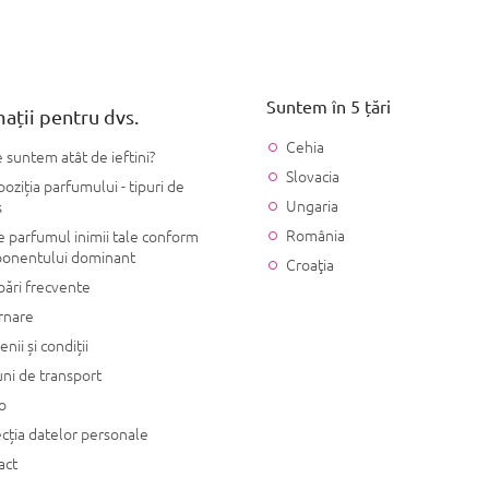
Suntem în 5 țări
ații pentru dvs.
Cehia
 suntem atât de ieftini?
Slovacia
ziția parfumului - tipuri de
Ungaria
s
România
 parfumul inimii tale conform
onentului dominant
Croaţia
bări frecvente
rnare
nii și condiții
ni de transport
o
cția datelor personale
act