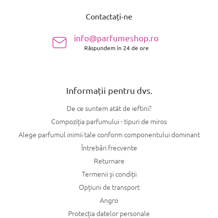
u
Contactați-ne
b
s
info@parfumeshop.ro
o
Răspundem în 24 de ore
l
Informații pentru dvs.
De ce suntem atât de ieftini?
Compoziția parfumului - tipuri de miros
Alege parfumul inimii tale conform componentului dominant
Întrebări frecvente
Returnare
Termenii și condiții
Opțiuni de transport
Angro
Protecția datelor personale