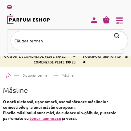
Treci
la
conținut
COŞ
DE
CUMPĂRĂ
•
TRANSPORT GRATUIT LA COMENZI DE PESTE 199 LEI
TRANSPORT
•
GRATUIT LA COMENZI DE PESTE 199 LEI
TRANSPORT GRATUIT LA
•
COMENZI DE PESTE 199 LEI
Acasă
Dicționar termeni
Măsline
Măsline
O notă uleioasă, ușor amară, asemănătoare măslinelor
comestibile și a unui măslin european.
Florile măslinului sunt mici, de culoare alb-gălbuie, puternic
parfumate cu
tonuri lemnoase
și verzi.
S