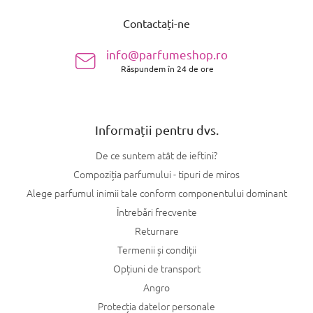
u
Contactați-ne
b
s
info@parfumeshop.ro
o
Răspundem în 24 de ore
l
Informații pentru dvs.
De ce suntem atât de ieftini?
Compoziția parfumului - tipuri de miros
Alege parfumul inimii tale conform componentului dominant
Întrebări frecvente
Returnare
Termenii și condiții
Opțiuni de transport
Angro
Protecția datelor personale