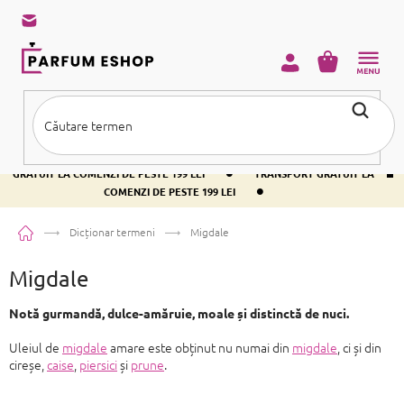
Treci
la
conținut
COŞ
DE
CUMPĂRĂ
•
TRANSPORT GRATUIT LA COMENZI DE PESTE 199 LEI
TRANSPORT
•
GRATUIT LA COMENZI DE PESTE 199 LEI
TRANSPORT GRATUIT LA
•
COMENZI DE PESTE 199 LEI
Acasă
Dicționar termeni
Migdale
Migdale
Notă gurmandă, dulce-amăruie, moale și distinctă de nuci.
Uleiul de
migdale
amare este obținut nu numai din
migdale
, ci și din
cireșe,
caise
,
piersici
și
prune
.
S