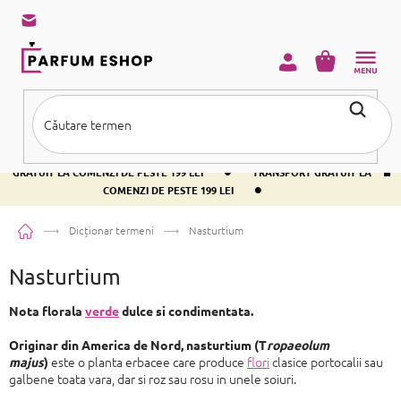
Treci
la
conținut
COŞ
DE
CUMPĂRĂ
•
TRANSPORT GRATUIT LA COMENZI DE PESTE 199 LEI
TRANSPORT
•
GRATUIT LA COMENZI DE PESTE 199 LEI
TRANSPORT GRATUIT LA
•
COMENZI DE PESTE 199 LEI
Acasă
Dicționar termeni
Nasturtium
Nasturtium
Nota florala
verde
dulce si condimentata.
Originar din America de Nord,
nasturtium (T
ropaeolum
este o planta erbacee care produce
flori
clasice portocalii sau
majus
)
galbene toata vara, dar si roz sau rosu in unele soiuri.