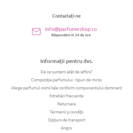
S
u
Contactați-ne
b
s
info@parfumeshop.ro
o
Răspundem în 24 de ore
l
Informații pentru dvs.
De ce suntem atât de ieftini?
Compoziția parfumului - tipuri de miros
Alege parfumul inimii tale conform componentului dominant
Întrebări frecvente
Returnare
Termenii și condiții
Opțiuni de transport
Angro