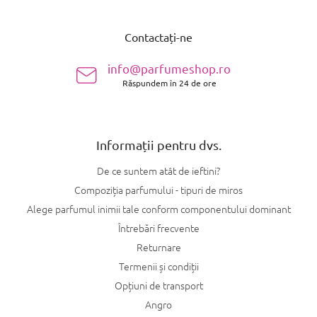
S
u
Contactați-ne
b
s
info@parfumeshop.ro
o
Răspundem în 24 de ore
l
Informații pentru dvs.
De ce suntem atât de ieftini?
Compoziția parfumului - tipuri de miros
Alege parfumul inimii tale conform componentului dominant
Întrebări frecvente
Returnare
Termenii și condiții
Opțiuni de transport
Angro