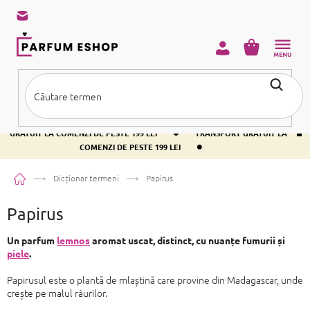
Treci
la
conținut
COŞ
DE
CUMPĂRĂ
•
TRANSPORT GRATUIT LA COMENZI DE PESTE 199 LEI
TRANSPORT
•
GRATUIT LA COMENZI DE PESTE 199 LEI
TRANSPORT GRATUIT LA
•
COMENZI DE PESTE 199 LEI
Acasă
Dicționar termeni
Papirus
Papirus
Un parfum
lemnos
aromat uscat, distinct, cu nuanțe fumurii și
piele
.
Papirusul este o plantă de mlaștină care provine din Madagascar, unde
crește pe malul râurilor.