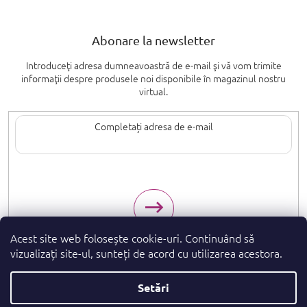
Abonare la newsletter
Introduceţi adresa dumneavoastră de e-mail şi vă vom trimite
informaţii despre produsele noi disponibile în magazinul nostru
virtual.
Introducând adresa de e-mail, sunteți de acord cu termenii de
protecție a
datelor cu caracter personal
.
Acest site web folosește cookie-uri. Continuând să
vizualizați site-ul, sunteți de acord cu utilizarea acestora.
Setări
Drepturi de autor 2026
. Toate drepturile
parfumeshop.ro
rezervate.