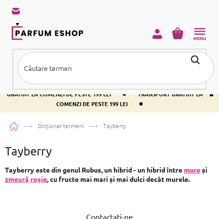
Treci
la
conținut
COŞ
DE
CUMPĂRĂ
•
TRANSPORT GRATUIT LA COMENZI DE PESTE 199 LEI
TRANSPORT
•
GRATUIT LA COMENZI DE PESTE 199 LEI
TRANSPORT GRATUIT LA
•
COMENZI DE PESTE 199 LEI
Acasă
Dicționar termeni
Tayberry
Tayberry
Tayberry
este din genul Rubus, un hibrid - un hibrid între
mure
și
zmeură
roșie
, cu fructe mai mari și mai dulci decât murele.
S
u
Contactați-ne