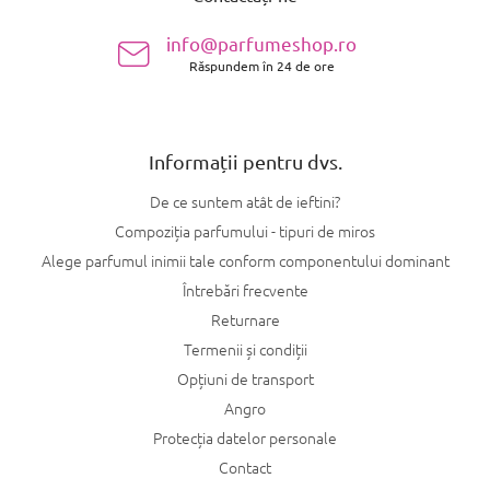
b
s
info@parfumeshop.ro
o
Răspundem în 24 de ore
l
Informații pentru dvs.
De ce suntem atât de ieftini?
Compoziția parfumului - tipuri de miros
Alege parfumul inimii tale conform componentului dominant
Întrebări frecvente
Returnare
Termenii și condiții
Opțiuni de transport
Angro
Protecția datelor personale
Contact