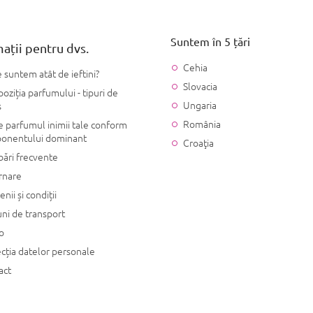
Suntem în 5 țări
ații pentru dvs.
Cehia
 suntem atât de ieftini?
Slovacia
ziția parfumului - tipuri de
Ungaria
s
România
 parfumul inimii tale conform
onentului dominant
Croaţia
bări frecvente
rnare
nii și condiții
ni de transport
o
cția datelor personale
act