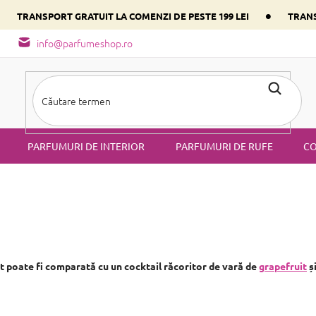
•
•
TRANSPORT GRATUIT LA COMENZI DE PESTE 199 LEI
TRANS
- tipuri de miros
Alege parfumul inimii tale conform componentulu
info@parfumeshop.ro
PARFUMURI DE INTERIOR
PARFUMURI DE RUFE
CO
t poate fi comparată cu un cocktail răcoritor de vară de
grapefruit
ș