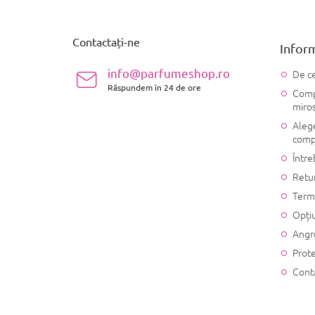
u
b
s
Contactați-ne
Inform
o
l
info@parfumeshop.ro
De ce
Răspundem în 24 de ore
Compo
miro
Alege
comp
Între
Retu
Terme
Opțiu
Angr
Prote
Cont