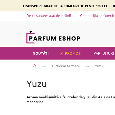
Treci
TRANSPORT GRATUIT LA COMENZI DE PESTE 199 LEI
la
conținut
De ce suntem atât de ieftini?
Compoziția parfumului 
NOUTĂȚI
PROMOȚII
PARFUMURI
Acasă
Dicționar termeni
Yuzu
PRIVATE LABEL
Yuzu
Aroma neobișnuită a fructelor de yuzu din Asia de Es
mandarine
S