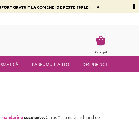
•
PORT GRATUIT LA COMENZI DE PESTE 199 LEI
i dominant
Întrebări frecvente
Returnare
Termenii și condiț
Coş
Coş gol
de
cumpărături
SMETICĂ
PARFUMURI AUTO
DESPRE NOI
Citrus Yuzu este un hibrid de
i
mandarine
suculente.