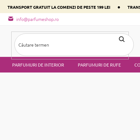
•
•
TRANSPORT GRATUIT LA COMENZI DE PESTE 199 LEI
TRANS
- tipuri de miros
Alege parfumul inimii tale conform componentulu
info@parfumeshop.ro
PARFUMURI DE INTERIOR
PARFUMURI DE RUFE
CO
jire corporală
Exfoliante
iante
este un brand de produse cosmetice naturale deosebite fabricate în 
opa. Produsele sunt preparate pe baza celor mai recente cercetări și 
țiale, unturi naturale și alte ingrediente naturale. Nu conțin SLS și