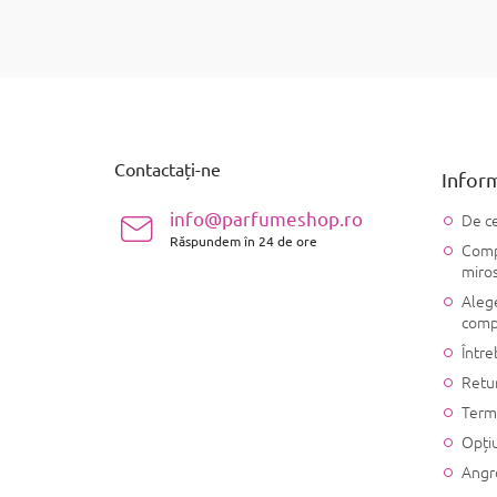
S
u
b
s
Contactați-ne
Inform
o
l
info@parfumeshop.ro
De ce
Răspundem în 24 de ore
Compo
miro
Alege
comp
Între
Retu
Terme
Opțiu
Angr