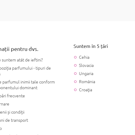
C
o
n
t
r
o
Suntem în 5 țări
l
ații pentru dvs.
u
Cehia
l
 suntem atât de ieftini?
l
Slovacia
ziția parfumului - tipuri de
i
Ungaria
s
s
t
România
 parfumul inimii tale conform
ă
onentului dominant
Croaţia
r
bări frecvente
i
l
rnare
o
nii și condiții
r
ni de transport
o