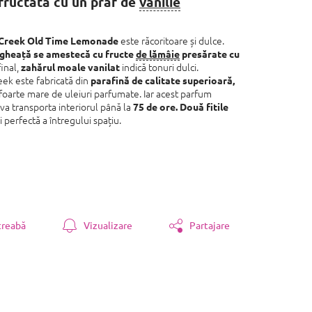
fructata cu un praf de
vanilie
este răcoritoare și dulce.
Creek Old Time Lemonade
gheață se amestecă cu fructe
de lămâie
presărate cu
final,
indică tonuri dulci.
zahărul moale vanilat
k este fabricată din
parafină de calitate superioară,
 foarte mare de uleiuri parfumate. Iar acest parfum
va transporta interiorul până la
75 de ore.
Două fitile
i perfectă a întregului spațiu.
treabă
Vizualizare
Partajare