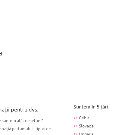
d
Suntem în 5 țări
ații pentru dvs.
Cehia
 suntem atât de ieftini?
Slovacia
ziția parfumului - tipuri de
Ungaria
s