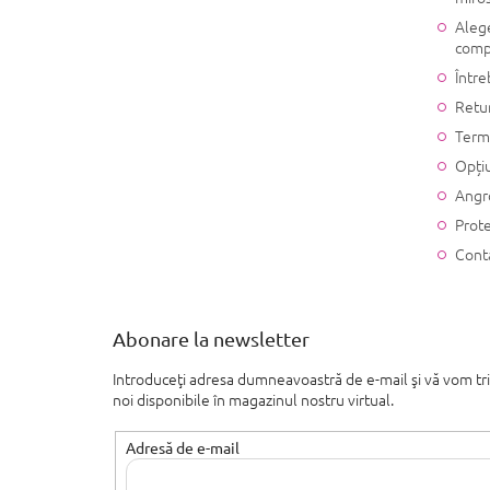
Alege
comp
Între
Retu
Terme
Opțiu
Angr
Prote
Cont
Abonare la newsletter
Introduceţi adresa dumneavoastră de e-mail şi vă vom tr
noi disponibile în magazinul nostru virtual.
Adresă de e-mail