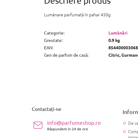
Lumânare parfumată în pahar 450g
Categorie
:
Lumânări
Greutate
:
0.9 kg
EAN
:
854400003068
Gen de parfum de casă
:
Citric, Gurman
S
u
b
s
Contactați-ne
Inform
o
l
info@parfumeshop.ro
De ce
Răspundem în 24 de ore
Compo
miro