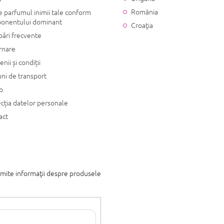
România
 parfumul inimii tale conform
onentului dominant
Croaţia
bări frecvente
rnare
nii și condiții
ni de transport
o
cția datelor personale
act
imite informaţii despre produsele