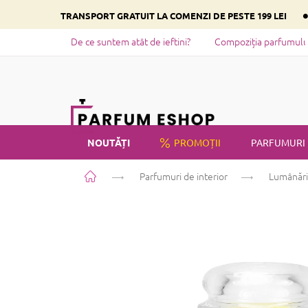
Treci
TRANSPORT GRATUIT LA COMENZI DE PESTE 199 LEI
la
conținut
De ce suntem atât de ieftini?
Compoziția parfumului 
NOUTĂȚI
PROMOȚII
PARFUMURI
Acasă
Parfumuri de interior
Lumânări
PRIVATE LABEL