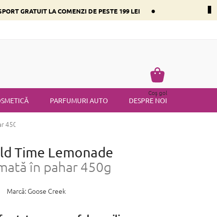
•
PORT GRATUIT LA COMENZI DE PESTE 199 LEI
i dominant
Întrebări frecvente
Returnare
Termenii și condiț
Coş
Coş gol
de
SMETICĂ
PARFUMURI AUTO
DESPRE NOI
cumpărături
ar 450g
Old Time Lemonade
ată în pahar 450g
Marcă:
Goose Creek