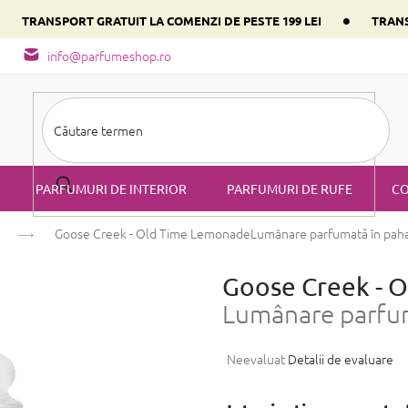
•
•
TRANSPORT GRATUIT LA COMENZI DE PESTE 199 LEI
TRANS
- tipuri de miros
Alege parfumul inimii tale conform componentulu
info@parfumeshop.ro
PARFUMURI DE INTERIOR
PARFUMURI DE RUFE
CO
Goose Creek - Old Time Lemonade
Lumânare parfumată în pah
Goose Creek - 
Lumânare parfum
Evaluarea
Neevaluat
Detalii de evaluare
medie
a