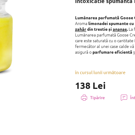
Intoxicatie spumanta 
produsului
este
0,0
din
Lumânarea parfumată Goose 
Aroma
5
limonadei spumante cu 
La 
stele.
zahăr
din trestie și
ananas
.
Lumânarea parfumată Goose Cree
care este saturată cu o cantitate
fermecător al unei case calde vă 
asigură o
ș
parfumare eficientă
în cursul lunii următoare
138 Lei
Evaluare
Tipărire
În
preţ: