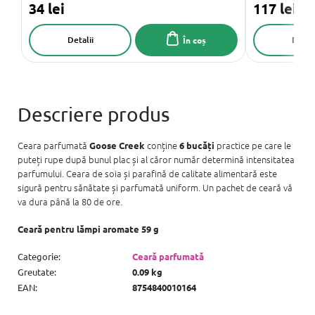
34 lei
117 lei
Detalii
Detali
În coș
Ceara parfumată
conține
practice pe care le
Goose Creek
6 bucăți
puteți rupe după bunul plac și al căror număr determină intensitatea
parfumului. Ceara de soia și parafină de calitate alimentară este
sigură pentru sănătate și parfumată uniform. Un pachet de ceară vă
va dura până la 80 de ore.
Ceară pentru lămpi aromate 59 g
Categorie
:
Ceară parfumată
Greutate
:
0.09 kg
EAN
:
8754840010164