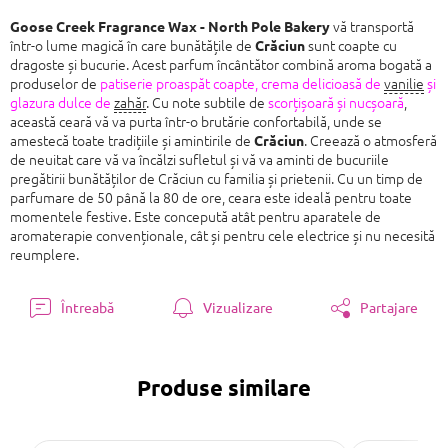
vă transportă
Goose Creek Fragrance Wax - North Pole Bakery
într-o lume magică în care bunătățile de
sunt coapte cu
Crăciun
dragoste și bucurie. Acest parfum încântător combină aroma bogată a
produselor de
patiserie proaspăt coapte, crema delicioasă de
vanilie
și
glazura dulce de
zahăr
. Cu note subtile de
scorțișoară și nucșoară
,
această ceară vă va purta într-o brutărie confortabilă, unde se
amestecă toate tradițiile și amintirile de
. Creează o atmosferă
Crăciun
de neuitat care vă va încălzi sufletul și vă va aminti de bucuriile
pregătirii bunătăților de Crăciun cu familia și prietenii. Cu un timp de
parfumare de 50 până la 80 de ore, ceara este ideală pentru toate
momentele festive. Este concepută atât pentru aparatele de
aromaterapie convenționale, cât și pentru cele electrice și nu necesită
reumplere.
Întreabă
Vizualizare
Partajare
Produse similare