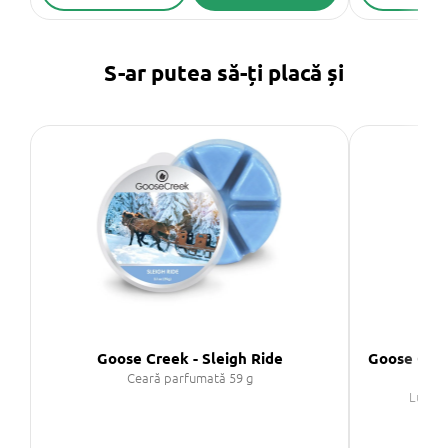
S-ar putea să-ți placă și
Goose Creek - Sleigh Ride
Goose Cree
Ceară parfumată 59 g
Lumâna