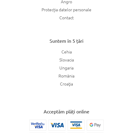
Angro
Protecția datelor personale
Contact
Suntem în 5 țări
Cehia
Slovacia
Ungaria
România
Croaţia
Acceptăm plăți online