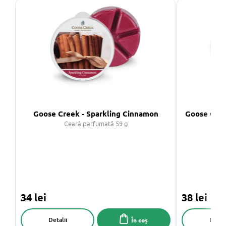
Goose Creek - Sparkling Cinnamon
Goose Cree
Ceară parfumată 59 g
Cear
34 lei
38 lei
Detalii
Detali
În coș