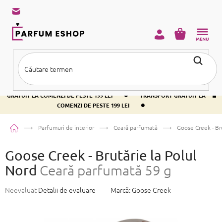
Treci
la
conținut
COŞ
DE
CUMPĂRĂ
•
TRANSPORT GRATUIT LA COMENZI DE PESTE 199 LEI
TRANSPORT
•
GRATUIT LA COMENZI DE PESTE 199 LEI
TRANSPORT GRATUIT LA
•
COMENZI DE PESTE 199 LEI
Acasă
Parfumuri de interior
Ceară parfumată
Goose Creek - Br
Goose Creek - Brutărie la Polul
Nord
Ceară parfumată 59 g
Evaluarea
Neevaluat
Detalii de evaluare
Marcă:
Goose Creek
medie
a
produsului