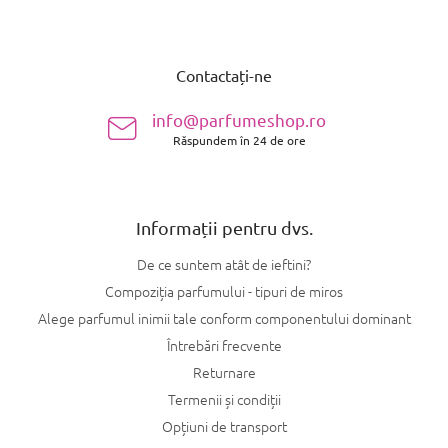
S
u
Contactați-ne
b
s
info@parfumeshop.ro
o
Răspundem în 24 de ore
l
Informații pentru dvs.
De ce suntem atât de ieftini?
Compoziția parfumului - tipuri de miros
Alege parfumul inimii tale conform componentului dominant
Întrebări frecvente
Returnare
Termenii și condiții
Opțiuni de transport