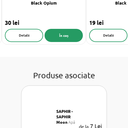
Black Opium
Black
30 lei
19 lei
Detalii
Detalii
În coș
Produse asociate
SAPHIR -
SAPHIR
Apă
Moon
7 Lei
de la
de parfum