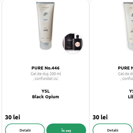
PURE No.446
PURE 
Gel de duș 200 ml
Gel de d
, confundat cu:
, confu
YSL
Y
Black Opium
Li
30 lei
30 lei
Detalii
Detalii
În coș