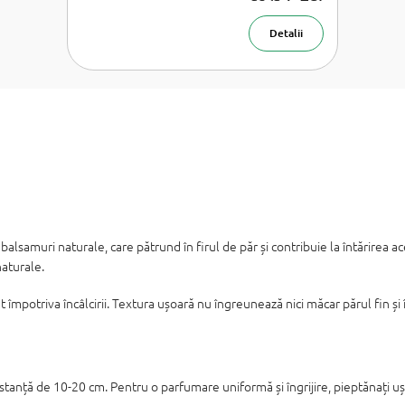
Detalii
balsamuri naturale, care pătrund în firul de păr și contribuie la întărirea aces
naturale.
 împotriva încâlcirii. Textura ușoară nu îngreunează nici măcar părul fin și
stanță de 10-20 cm. Pentru o parfumare uniformă și îngrijire, pieptănați ușo