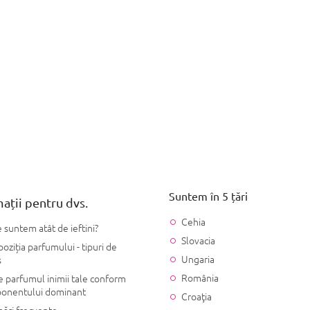
Suntem în 5 țări
ații pentru dvs.
Cehia
 suntem atât de ieftini?
Slovacia
ziția parfumului - tipuri de
Ungaria
s
România
 parfumul inimii tale conform
onentului dominant
Croaţia
bări frecvente