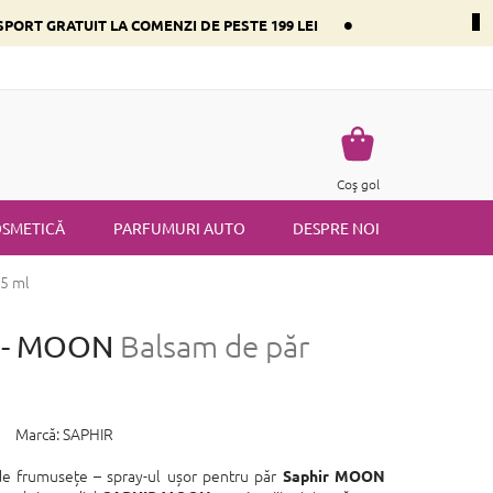
•
PORT GRATUIT LA COMENZI DE PESTE 199 LEI
i dominant
Întrebări frecvente
Returnare
Termenii și condiț
Coş
Coş gol
de
cumpărături
SMETICĂ
PARFUMURI AUTO
DESPRE NOI
75 ml
ir - MOON
Balsam de păr
Marcă:
SAPHIR
 de frumusețe – spray-ul ușor pentru păr
Saphir MOON