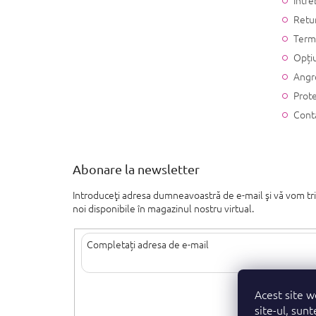
Retu
Terme
Opțiu
Angr
Prote
Cont
Abonare la newsletter
Introduceţi adresa dumneavoastră de e-mail şi vă vom tr
noi disponibile în magazinul nostru virtual.
Introducând adresa de e-mail, sunteți de acord cu termenii d
Acest site w
personal
.
site-ul, sunt