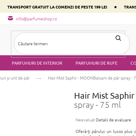
•
•
TRANSPORT GRATUIT LA COMENZI DE PESTE 199 LEI
TRANS
- tipuri de miros
Alege parfumul inimii tale conform componentulu
info@parfumeshop.ro
PARFUMURI DE INTERIOR
PARFUMURI DE RUFE
CO
uri și unt de păr
Hair Mist Saphir - MOON
Balsam de păr spray - 
Hair Mist Saph
spray - 75 ml
Evaluarea
Neevaluat
Detalii de evaluare
medie
a
Oferă-ți părului un luxos plus