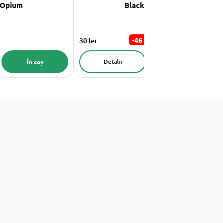
 Opium
Black Opium
16 lei
-46 %
30 lei
Detalii
În coș
În coș