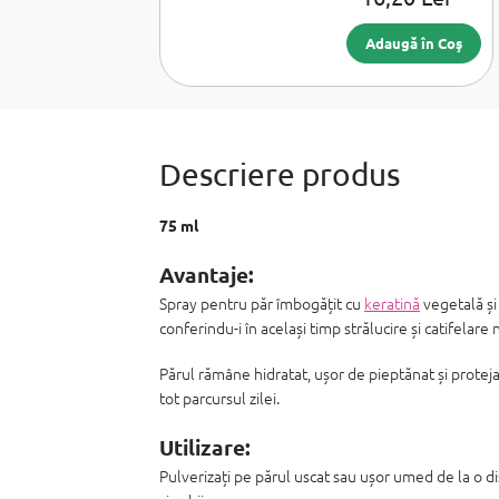
baie de
la
Adaugă în Coş
Marea
Moartă
100g
75 ml
Avantaje:
Spray pentru păr îmbogățit cu
keratină
vegetală și 
conferindu-i în același timp strălucire și catifelare 
Părul rămâne hidratat, ușor de pieptănat și protejat
tot parcursul zilei.
Utilizare:
Pulverizați pe părul uscat sau ușor umed de la o di