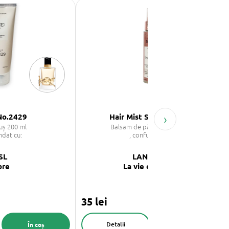
›
No.2429
Hair Mist Saphir - VIDA
uș 200 ml
Balsam de păr spray - 75 ml
ndat cu:
, confundat cu:
SL
LANCOME
bre
La vie est belle
35 lei
Detalii
În coș
În coș