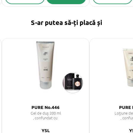
S-ar putea să-ți placă și
PURE No.446
PURE 
Gel de duș 200 ml
Loțiune de
, confundat cu:
, confu
YSL
Y