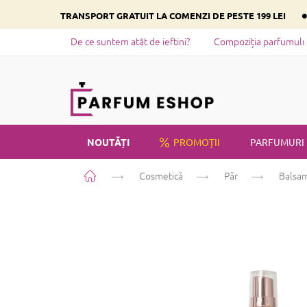
Treci
TRANSPORT GRATUIT LA COMENZI DE PESTE 199 LEI
la
conținut
De ce suntem atât de ieftini?
Compoziția parfumului 
NOUTĂȚI
PROMOȚII
PARFUMURI
Acasă
Cosmetică
Păr
Balsam
PRIVATE LABEL