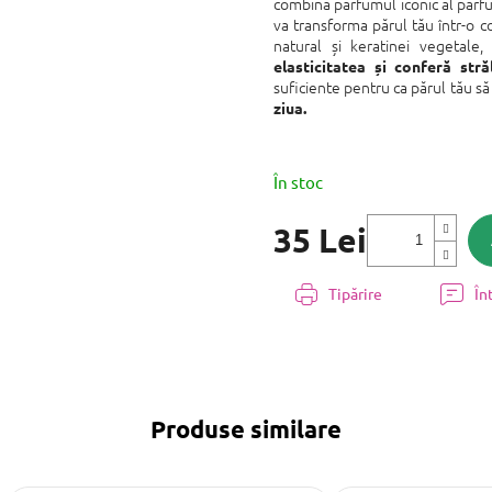
produsului
combină parfumul iconic al par
este
va transforma părul tău într-o 
0,0
natural și keratinei vegetale,
din
elasticitatea și conferă stră
5
suficiente pentru ca părul tău să
stele.
ziua.
În stoc
35 Lei
Evaluare
preţ:
Tipărire
În
Produse similare