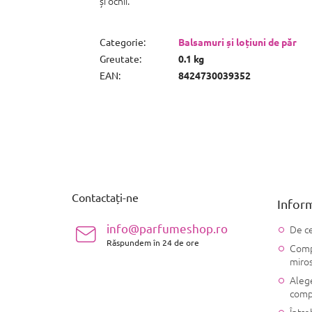
și ochii.
Categorie
:
Balsamuri și loțiuni de păr
Greutate
:
0.1 kg
EAN
:
8424730039352
S
u
b
s
Contactați-ne
Inform
o
l
info@parfumeshop.ro
De ce
Răspundem în 24 de ore
Compo
miro
Alege
comp
Între