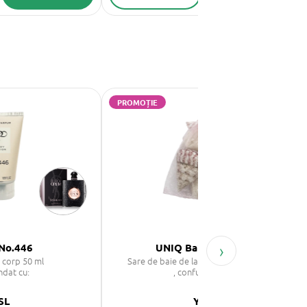
PROMOȚIE
›
No.446
UNIQ Bath - MOON
 corp 50 ml
Sare de baie de la Marea Moartă 100g
ndat cu:
, confundat cu:
SL
YSL