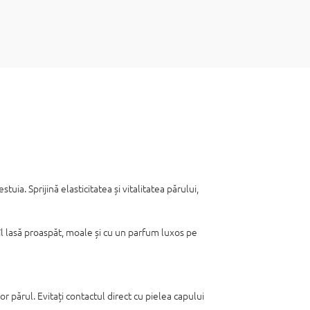
tuia. Sprijină elasticitatea și vitalitatea părului,
 îl lasă proaspăt, moale și cu un parfum luxos pe
r părul. Evitați contactul direct cu pielea capului