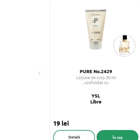
‹
PURE No.2429
Loțiune de corp 50 ml
, confundat cu:
YSL
Libre
19 lei
Detalii
În coș