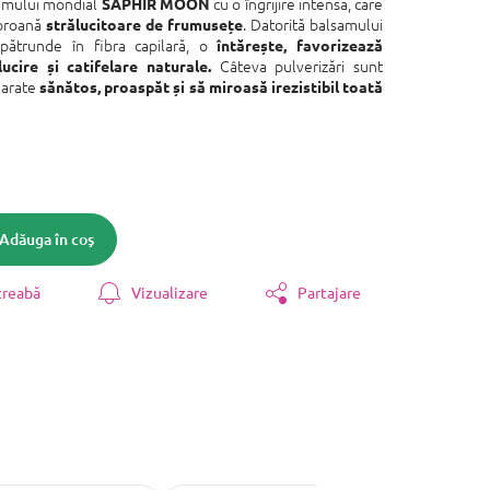
fumului mondial
cu o îngrijire intensă, care
SAPHIR MOON
coroană
. Datorită balsamului
strălucitoare de frumusețe
 pătrunde în fibra capilară, o
întărește, favorizează
Câteva pulverizări sunt
lucire și catifelare naturale.
 arate
sănătos, proaspăt și să miroasă irezistibil toată
Adăuga în coş
treabă
Vizualizare
Partajare