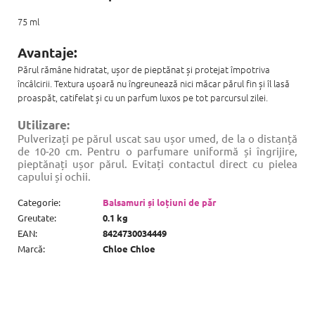
75 ml
Avantaje:
Părul rămâne hidratat, ușor de pieptănat și protejat împotriva
încâlcirii. Textura ușoară nu îngreunează nici măcar părul fin și îl lasă
proaspăt, catifelat și cu un parfum luxos pe tot parcursul zilei.
Utilizare:
Pulverizați pe părul uscat sau ușor umed, de la o distanță
de 10-20 cm. Pentru o parfumare uniformă și îngrijire,
pieptănați ușor părul. Evitați contactul direct cu pielea
capului și ochii.
Categorie
:
Balsamuri și loțiuni de păr
Greutate
:
0.1 kg
EAN
:
8424730034449
Marcă
:
Chloe Chloe
S