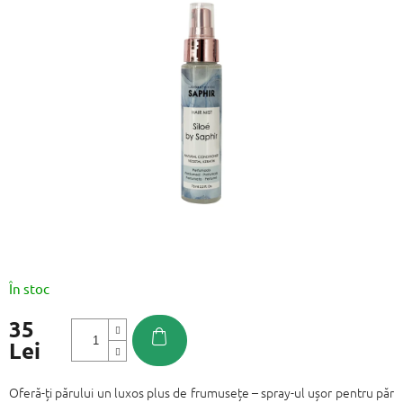
este
0,0
din
5
stele.
În stoc
35
Lei
Evaluare
preţ:
Oferă-ți părului un luxos plus de frumusețe – spray-ul ușor pentru păr