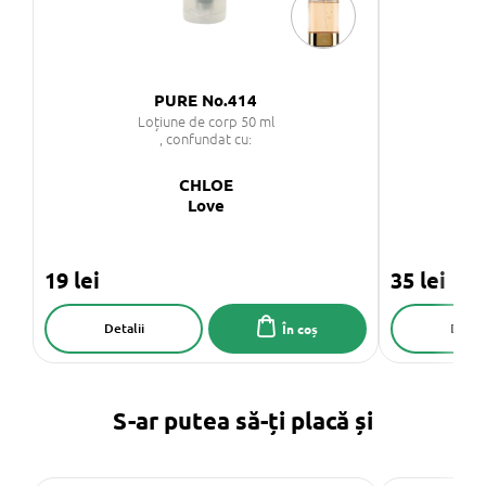
PURE No.414
Hai
Loțiune de corp 50 ml
Bal
, confundat cu:
CHLOE
Love
19 lei
35 lei
Detalii
Detali
În coș
S-ar putea să-ți placă și