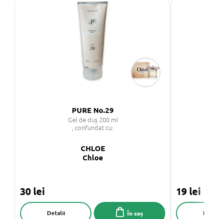
PURE No.29
Gel de duș 200 ml
, confundat cu:
CHLOE
Chloe
30 lei
19 lei
Detalii
Detali
În coș