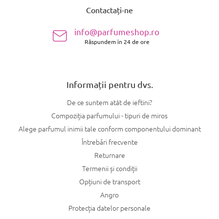
u
Contactați-ne
b
s
info@parfumeshop.ro
o
Răspundem în 24 de ore
l
Informații pentru dvs.
De ce suntem atât de ieftini?
Compoziția parfumului - tipuri de miros
Alege parfumul inimii tale conform componentului dominant
Întrebări frecvente
Returnare
Termenii și condiții
Opțiuni de transport
Angro
Protecția datelor personale