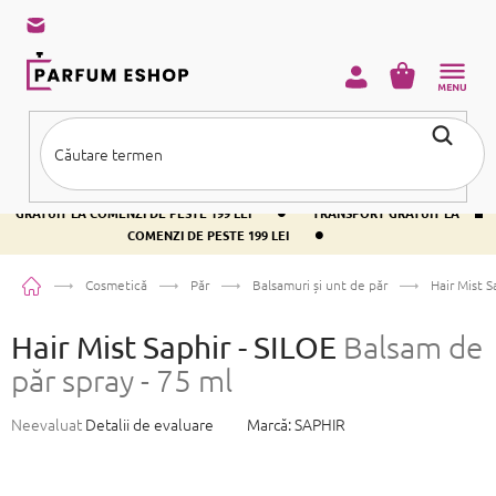
Treci
la
conținut
COŞ
DE
CUMPĂRĂ
•
TRANSPORT GRATUIT LA COMENZI DE PESTE 199 LEI
TRANSPORT
•
GRATUIT LA COMENZI DE PESTE 199 LEI
TRANSPORT GRATUIT LA
•
COMENZI DE PESTE 199 LEI
Acasă
Cosmetică
Păr
Balsamuri și unt de păr
Hair Mist S
Hair Mist Saphir - SILOE
Balsam de
păr spray - 75 ml
Evaluarea
Neevaluat
Detalii de evaluare
Marcă:
SAPHIR
medie
a
produsului