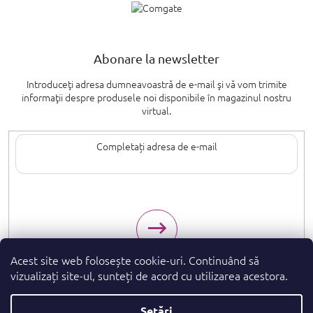
Abonare la newsletter
Introduceţi adresa dumneavoastră de e-mail şi vă vom trimite
informaţii despre produsele noi disponibile în magazinul nostru
virtual.
Introducând adresa de e-mail, sunteți de acord cu termenii de
protecție a
datelor cu caracter personal
.
Acest site web folosește cookie-uri. Continuând să
vizualizați site-ul, sunteți de acord cu utilizarea acestora.
Setări
Drepturi de autor 2026
. Toate drepturile
parfumeshop.ro