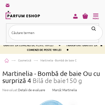
Treci
la
conținut
COŞ
DE
CUMPĂRĂ
•
TRANSPORT GRATUIT LA COMENZI DE PESTE 199 LEI
TRANSPORT
•
GRATUIT LA COMENZI DE PESTE 199 LEI
TRANSPORT GRATUIT LA
•
COMENZI DE PESTE 199 LEI
Acasă
Cosmetică
Martinelia - Bombă de baie Ou cu surpriză 4
Bilă de
Martinelia - Bombă de baie Ou cu
surpriză 4
Bilă de baie150 g
Evaluarea
Neevaluat
Detalii de evaluare
Marcă:
Martinelia
medie
a
produsului