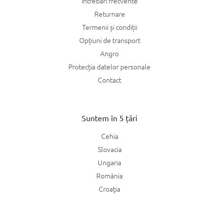
Întrebări frecvente
Returnare
Termenii și condiții
Opțiuni de transport
Angro
Protecția datelor personale
Contact
Suntem în 5 țări
Cehia
Slovacia
Ungaria
România
Croaţia