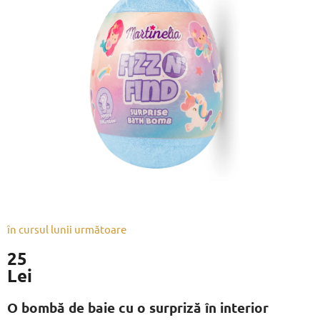
este
0,0
din
5
stele.
în cursul lunii următoare
25
Lei
Evaluare
preţ:
O bombă de baie cu o surpriză în interior