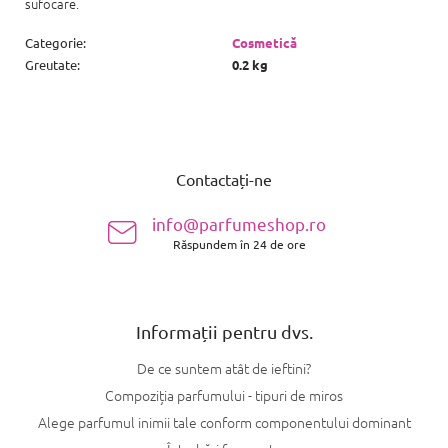
sufocare.
Categorie
:
Cosmetică
Greutate
:
0.2 kg
S
u
Contactați-ne
b
s
info@parfumeshop.ro
o
Răspundem în 24 de ore
l
Informații pentru dvs.
De ce suntem atât de ieftini?
Compoziția parfumului - tipuri de miros
Alege parfumul inimii tale conform componentului dominant