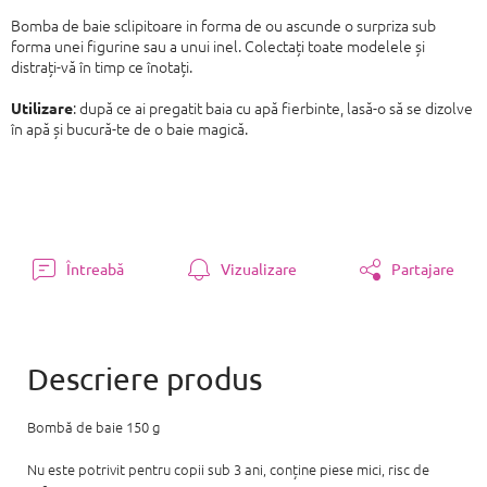
Bomba de baie sclipitoare in forma de ou ascunde o surpriza sub
forma unei figurine sau a unui inel. Colectați toate modelele și
distrați-vă în timp ce înotați.
: după ce ai pregatit baia cu apă fierbinte, lasă-o să se dizolve
Utilizare
în apă și bucură-te de o baie magică.
Întreabă
Vizualizare
Partajare
Bombă de baie 150 g
Nu este potrivit pentru copii sub 3 ani, conține piese mici, risc de