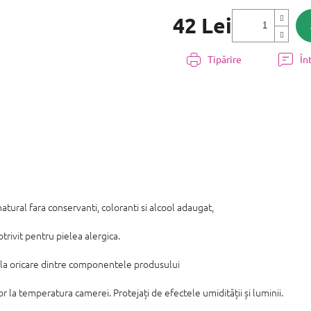
42 Lei
Evaluare
preţ:
Tipărire
În
tural fara conservanti, coloranti si alcool adaugat,
rivit pentru pielea alergica.
ate la oricare dintre componentele produsului
or la temperatura camerei. Protejați de efectele umidității și luminii.