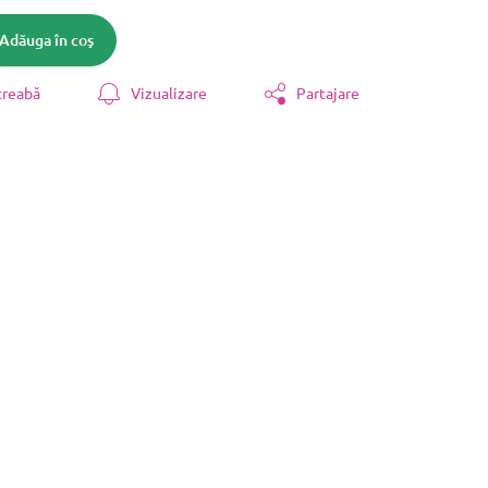
Adăuga în coş
treabă
Vizualizare
Partajare