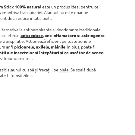
l este un produs ideal pentru cei
m Stick 100% natura
 impotriva transpiratiei. Alaunul nu este doar un
ient de a reduce iritația pielii.
ternativa la antiperspirante si deodorante traditionale.
 are efecte
.
antiseptice
, antiinflamatorii si astringente
 transpirație. Acționează eficient pe toate zonele
um ar fi
. În plus, poate fi
picioarele, axilele, mâinile
tații ale insectelor și înțepături și ca uscător de acnee.
ază îmbrăcămintea.
ziți alaunul cu apă și frecați-l pe
piele
. Se spală după
te fi folosit zilnic.