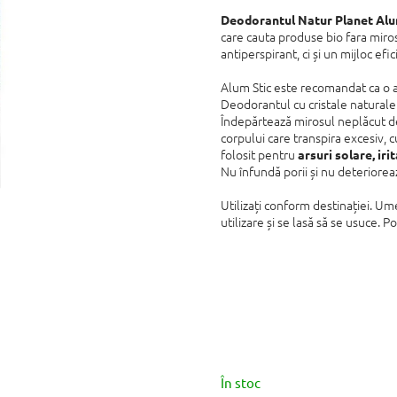
produsului
este
Deodorantul Natur Planet Alu
0,0
care cauta produse bio fara miros
din
antiperspirant, ci și un mijloc efic
5
stele.
Alum Stic este recomandat ca o al
Deodorantul cu cristale naturale
Îndepărtează mirosul neplăcut de
corpului care transpira excesiv, c
folosit pentru
arsuri solare, iri
Nu înfundă porii și nu deteriore
Utilizați conform destinației. Ume
utilizare și se lasă să se usuce. Poa
În stoc