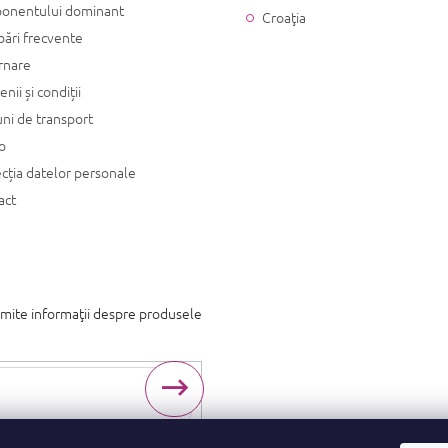
onentului dominant
Croaţia
bări frecvente
rnare
nii și condiții
ni de transport
o
cția datelor personale
act
imite informaţii despre produsele