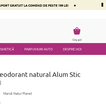
•
PORT GRATUIT LA COMENZI DE PESTE 199 LEI
i dominant
Întrebări frecvente
Returnare
Termenii și condiț
Coş
Coş gol
de
cumpărături
SMETICĂ
PARFUMURI AUTO
DESPRE NOI
Deodorant natural Alum Stic
g
Marcă:
Natur Planet
c