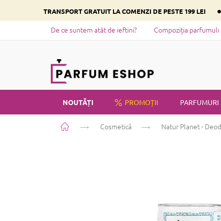
Treci
TRANSPORT GRATUIT LA COMENZI DE PESTE 199 LEI
la
conținut
De ce suntem atât de ieftini?
Compoziția parfumului 
NOUTĂȚI
PROMOȚII
PARFUMURI
Acasă
Cosmetică
Natur Planet - Deod
PRIVATE LABEL