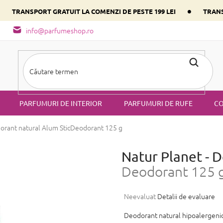
•
•
TRANSPORT GRATUIT LA COMENZI DE PESTE 199 LEI
TRANS
- tipuri de miros
Alege parfumul inimii tale conform componentulu
info@parfumeshop.ro
PARFUMURI DE INTERIOR
PARFUMURI DE RUFE
CO
orant natural Alum Stic
Deodorant 125 g
Natur Planet - 
Deodorant 125 
Evaluarea
Neevaluat
Detalii de evaluare
medie
a
Deodorant natural hipoalergeni