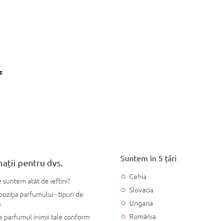
z
Suntem în 5 țări
ații pentru dvs.
Cehia
 suntem atât de ieftini?
Slovacia
ziția parfumului - tipuri de
Ungaria
s
România
 parfumul inimii tale conform