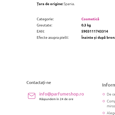
Spania.
Țara de origine:
Categorie
:
Cosmetică
Greutate
:
0.3 kg
EAN
:
5903111743314
Efecte asupra pielii
:
Înainte și după bron
S
u
b
s
Contactați-ne
Inform
o
l
info@parfumeshop.ro
De ce
Răspundem în 24 de ore
Compo
miro
Alege