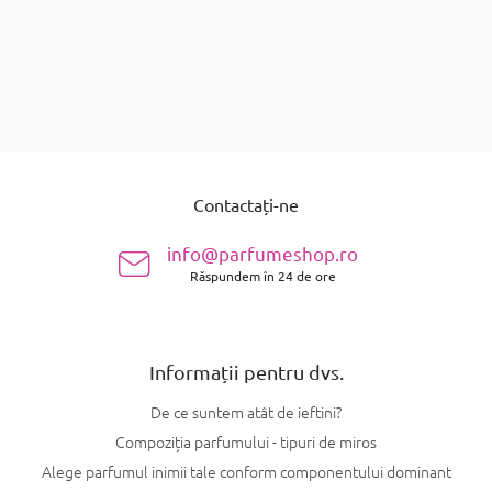
Detalii
articole în total
10
C
o
n
S
t
u
r
Contactați-ne
b
o
s
l
info@parfumeshop.ro
u
o
l
Răspundem în 24 de ore
l
l
i
s
t
Informații pentru dvs.
ă
r
De ce suntem atât de ieftini?
i
l
Compoziția parfumului - tipuri de miros
o
Alege parfumul inimii tale conform componentului dominant
r