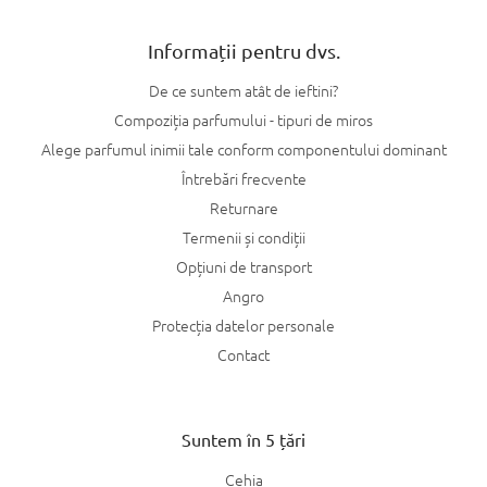
s
t
Informații pentru dvs.
ă
r
De ce suntem atât de ieftini?
i
l
Compoziția parfumului - tipuri de miros
o
Alege parfumul inimii tale conform componentului dominant
r
Întrebări frecvente
Returnare
Termenii și condiții
Opțiuni de transport
Angro
Protecția datelor personale
Contact
Suntem în 5 țări
Cehia