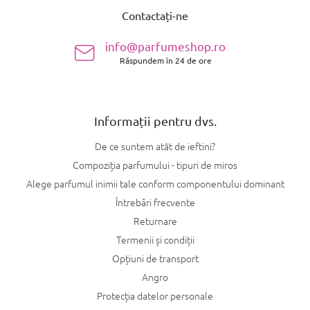
u
u
Contactați-ne
b
l
l
s
i
info@parfumeshop.ro
o
s
Răspundem în 24 de ore
l
t
ă
r
i
l
Informații pentru dvs.
o
r
De ce suntem atât de ieftini?
Compoziția parfumului - tipuri de miros
Alege parfumul inimii tale conform componentului dominant
Întrebări frecvente
Returnare
Termenii și condiții
Opțiuni de transport
Angro
Protecția datelor personale