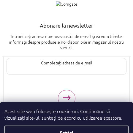
Abonare la newsletter
Introduceţi adresa dumneavoastră de e-mail şi vă vom trimite
informaţii despre produsele noi disponibile în magazinul nostru
virtual.
Introducând adresa de e-mail, sunteți de acord cu termenii de
protecție a
datelor cu caracter personal
.
Acest site web folosește cookie-uri. Continuând să
vizualizați site-ul, sunteți de acord cu utilizarea acestora.
Setări