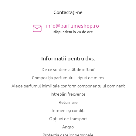
S
t
u
r
Contactați-ne
b
o
s
l
info@parfumeshop.ro
u
o
l
Răspundem în 24 de ore
l
l
i
s
t
Informații pentru dvs.
ă
r
De ce suntem atât de ieftini?
i
l
Compoziția parfumului - tipuri de miros
o
Alege parfumul inimii tale conform componentului dominant
r
Întrebări frecvente
Returnare
Termenii și condiții
Opțiuni de transport
Angro
Protecția datelor personale