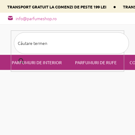
•
•
TRANSPORT GRATUIT LA COMENZI DE PESTE 199 LEI
TRANS
- tipuri de miros
Alege parfumul inimii tale conform componentulu
info@parfumeshop.ro
PARFUMURI DE INTERIOR
PARFUMURI DE RUFE
CO
 Dove
ja Dove la prețuri avantajoase
native la parfumurile originale Roja Dove. Variantele noastre mai a
 mai mic. Bucurați-vă de sofisticarea Roja Dove fără a vă goli porto