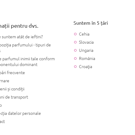
Suntem în 5 țări
ații pentru dvs.
Cehia
 suntem atât de ieftini?
Slovacia
ziția parfumului - tipuri de
Ungaria
s
România
 parfumul inimii tale conform
onentului dominant
Croaţia
bări frecvente
rnare
nii și condiții
ni de transport
o
cția datelor personale
act