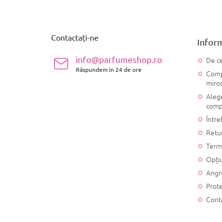
S
u
b
s
Contactați-ne
Inform
o
l
info@parfumeshop.ro
De ce
Răspundem în 24 de ore
Compo
miro
Alege
comp
Între
Retu
Terme
Opțiu
Angr
Prote
Cont