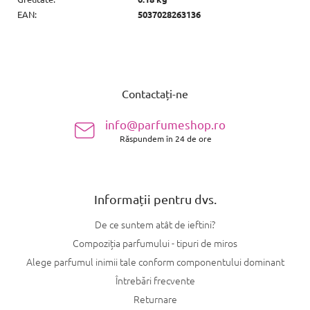
EAN
:
5037028263136
S
u
Contactați-ne
b
s
info@parfumeshop.ro
o
Răspundem în 24 de ore
l
Informații pentru dvs.
De ce suntem atât de ieftini?
Compoziția parfumului - tipuri de miros
Alege parfumul inimii tale conform componentului dominant
Întrebări frecvente
Returnare