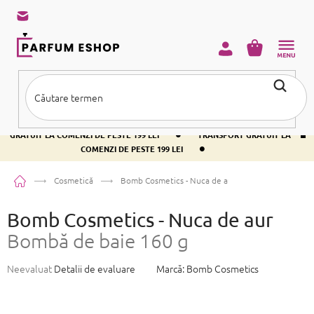
Treci
la
conținut
COŞ
DE
CUMPĂRĂ
•
TRANSPORT GRATUIT LA COMENZI DE PESTE 199 LEI
TRANSPORT
•
GRATUIT LA COMENZI DE PESTE 199 LEI
TRANSPORT GRATUIT LA
•
COMENZI DE PESTE 199 LEI
Acasă
Cosmetică
Bomb Cosmetics - Nuca de aur
Bombă de baie 160 
Bomb Cosmetics - Nuca de aur
Bombă de baie 160 g
Evaluarea
Neevaluat
Detalii de evaluare
Marcă:
Bomb Cosmetics
medie
a
produsului