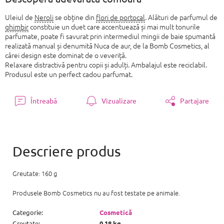
Uleiul de
Neroli
se obține din
flori de portocal
. Alături de parfumul de
ghimbir
constituie un duet care accentuează și mai mult tonurile
parfumate, poate fi savurat prin intermediul mingii de baie spumantă
realizată manual și denumită Nuca de aur, de la Bomb Cosmetics, al
cărei design este dominat de o veveriță.
Relaxare distractivă pentru copii și adulți. Ambalajul este reciclabil.
Produsul este un perfect cadou parfumat.
Întreabă
Vizualizare
Partajare
Greutate: 160 g
Produsele Bomb Cosmetics nu au fost testate pe animale.
Categorie
:
Cosmetică
Greutate
:
0.18 kg