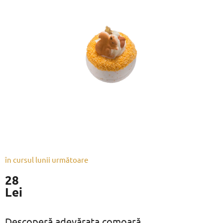
este
0,0
din
5
stele.
în cursul lunii următoare
28
Lei
Evaluare
preţ:
Descoperă adevărata comoară