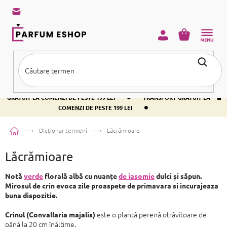
Treci
la
conținut
COŞ
DE
CUMPĂRĂ
•
TRANSPORT GRATUIT LA COMENZI DE PESTE 199 LEI
TRANSPORT
•
GRATUIT LA COMENZI DE PESTE 199 LEI
TRANSPORT GRATUIT LA
•
COMENZI DE PESTE 199 LEI
Acasă
Dicționar termeni
Lăcrămioare
Lăcrămioare
Notă
verde
florală albă cu nuanțe
de iasomie
dulci și săpun.
Mirosul de crin evoca zile proaspete de primavara si incurajeaza
buna dispozitie.
este o plantă perenă otrăvitoare de
Crinul (Convallaria majalis)
până la 20 cm înălțime.