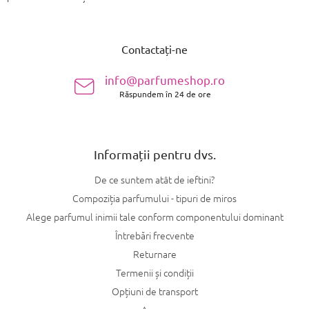
S
u
Contactați-ne
b
s
info@parfumeshop.ro
o
Răspundem în 24 de ore
l
Informații pentru dvs.
De ce suntem atât de ieftini?
Compoziția parfumului - tipuri de miros
Alege parfumul inimii tale conform componentului dominant
Întrebări frecvente
Returnare
Termenii și condiții
Opțiuni de transport