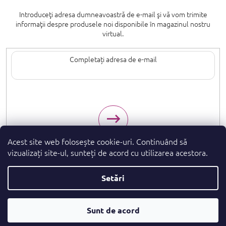
Introduceţi adresa dumneavoastră de e-mail şi vă vom trimite
informaţii despre produsele noi disponibile în magazinul nostru
virtual.
Introducând adresa de e-mail, sunteți de acord cu termenii de
protecție a
datelor cu caracter personal
.
Acest site web folosește cookie-uri. Continuând să
vizualizați site-ul, sunteți de acord cu utilizarea acestora.
Setări
Drepturi de autor 2026
. Toate drepturile
parfumeshop.ro
rezervate.
Convertor
Sunt de acord
Creat de Shoptet Premium
De Parfumuri