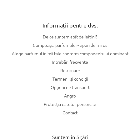
t
ă
r
i
l
Informații pentru dvs.
o
r
De ce suntem atât de ieftini?
Compoziția parfumului - tipuri de miros
Alege parfumul inimii tale conform componentului dominant
Întrebări frecvente
Returnare
Termenii și condiții
Opțiuni de transport
Angro
Protecția datelor personale
Contact
Suntem în 5 țări