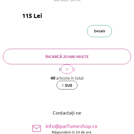
DESCHIDERE
115 Lei
FILTRU
Detalii
ÎNCARCĂ 20 MAI MULTE
P
2
1
C
a
o
g
articole în total
40
i
n
SUS
n
t
a
r
r
o
S
e
l
u
u
Contactați-ne
b
l
l
s
i
info@parfumeshop.ro
o
s
Răspundem în 24 de ore
l