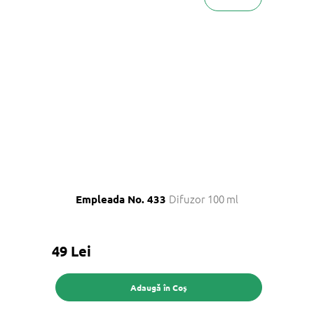
Difuzor 100 ml
Empleada No. 433
49 Lei
Adaugă în Coş