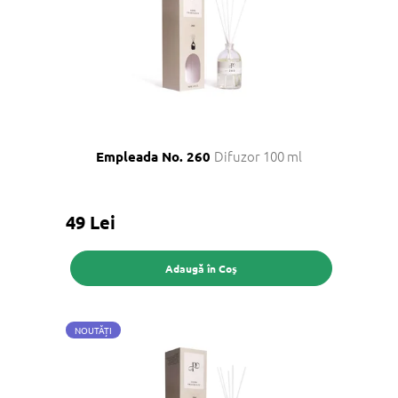
t
ă
p
r
o
d
u
s
Difuzor 100 ml
Empleada No. 260
e
49 Lei
Adaugă în Coş
NOUTĂȚI