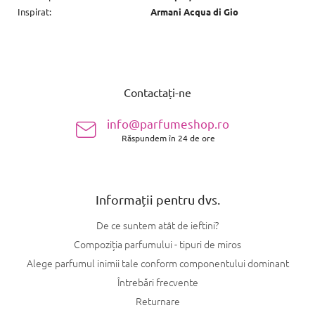
Inspirat
:
Armani Acqua di Gio
S
u
Contactați-ne
b
s
info@parfumeshop.ro
o
Răspundem în 24 de ore
l
Informații pentru dvs.
De ce suntem atât de ieftini?
Compoziția parfumului - tipuri de miros
Alege parfumul inimii tale conform componentului dominant
Întrebări frecvente
Returnare