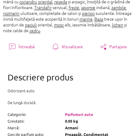
mână cu
coriandru
oriental
,
reseda
și arpagic, însoțită de o grădină de
flori înfloritoare.
Trandafir
senzual,
frezie
,
iasomie
indiană,
zambile
,
rozmarin
uluitoare, completate de calon și
piersici
suculente. Întreaga
inimă multifațetă este acoperită în tonuri
marine
.
Baza
trece ușor în
acorduri de
paciuli
oriental,
mosc
alb, iasomie îmbătătoare,
lichen
și
note calde de
cedru
.
Întreabă
Vizualizare
Partajare
Odorizant auto
De lungă durată.
Categorie
:
Parfumuri auto
Greutate
:
0.05 kg
Marcă
:
Armani
Gen de parfum auto
:
Proaspăt, Condimentat