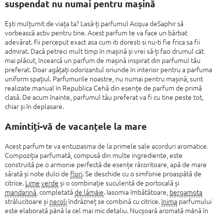
suspendat nu numai pentru mașină
Ești mulțumit de viața ta? Lasă-ți parfumul Acqua deSaphir să
vorbească activ pentru tine. Acest parfum te va face un bărbat
adevărat. Fii perceput exact asa cum iti doresti si nu-ti fie frica sa fii
admirat. Dacă petreci mult timp în mașină și vrei să-ți faci drumul cât
mai plăcut, încearcă un parfum de mașină inspirat din parfumul tău
preferat. Doar agățați odorizantul oriunde în interior pentru a parfuma
uniform spațiul. Parfumurile noastre, nu numai pentru mașină, sunt
realizate manual în Republica Cehă din esențe de parfum de primă
clasă. De acum înainte, parfumul tău preferat va fi cu tine peste tot,
chiar și în deplasare.
Amintiți-vă de vacanțele la mare
Acest parfum te va entuziasma de la primele sale acorduri aromatice.
Compoziția parfumată, compusă din multe ingrediente, este
construită pe o armonie perfectă de esențe răcoritoare, apă de mare
sărată și note dulci de
flori
. Se deschide cu o simfonie proaspătă de
citrice.
Lime
verde
și o combinație suculentă de portocală și
mandarină
, completată
de lămâie
. Iasomia îmbătătoare,
bergamota
strălucitoare și
neroli
îndrăzneț se combină cu citrice.
Inima
parfumului
este elaborată până la cel mai mic detaliu. Nucșoară aromată mână în