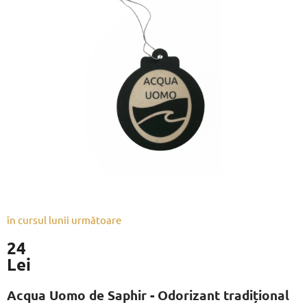
este
0,0
din
5
stele.
în cursul lunii următoare
24
Lei
Evaluare
preţ:
Acqua Uomo de Saphir - Odorizant tradițional