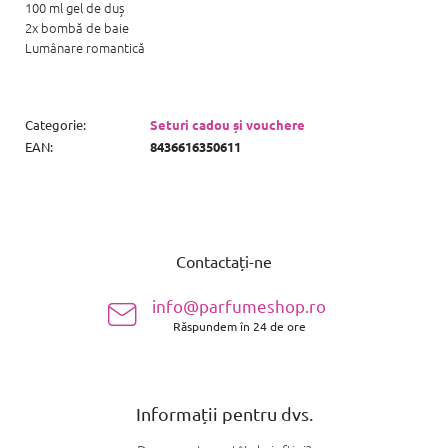
100 ml gel de duș
2x bombă de baie
Lumânare romantică
Categorie
:
Seturi cadou și vouchere
EAN
:
8436616350611
S
u
Contactați-ne
b
s
info@parfumeshop.ro
o
Răspundem în 24 de ore
l
Informații pentru dvs.