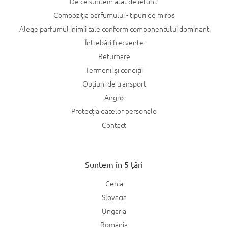
De ce suntem atât de ieftini?
Compoziția parfumului - tipuri de miros
Alege parfumul inimii tale conform componentului dominant
Întrebări frecvente
Returnare
Termenii și condiții
Opțiuni de transport
Angro
Protecția datelor personale
Contact
Suntem în 5 țări
Cehia
Slovacia
Ungaria
România