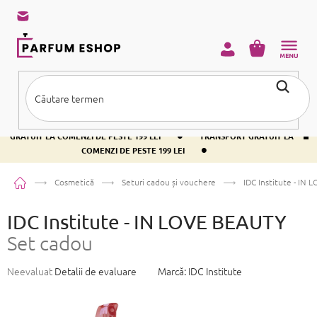
Treci
la
conținut
COŞ
DE
CUMPĂRĂ
•
TRANSPORT GRATUIT LA COMENZI DE PESTE 199 LEI
TRANSPORT
•
GRATUIT LA COMENZI DE PESTE 199 LEI
TRANSPORT GRATUIT LA
•
COMENZI DE PESTE 199 LEI
Acasă
Cosmetică
Seturi cadou și vouchere
IDC Institute - IN
IDC Institute - IN LOVE BEAUTY
Set cadou
Evaluarea
Neevaluat
Detalii de evaluare
Marcă:
IDC Institute
medie
a
produsului