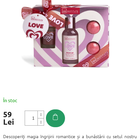
este
0,0
din
5
stele.
În stoc
59
Lei
Evaluare
preţ:
Descoperiți magia îngrijirii romantice și a bunăstării cu setul nostru