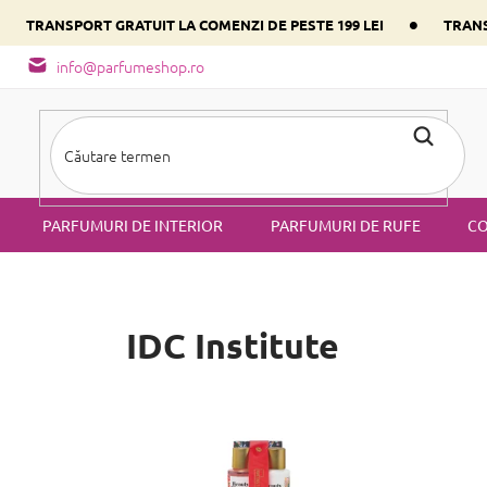
•
•
TRANSPORT GRATUIT LA COMENZI DE PESTE 199 LEI
TRANS
- tipuri de miros
Alege parfumul inimii tale conform componentulu
info@parfumeshop.ro
PARFUMURI DE INTERIOR
PARFUMURI DE RUFE
CO
IDC Institute