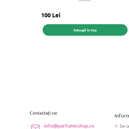
100 Lei
Adaugă în Coş
S
u
b
s
Contactați-ne
Inform
o
l
info@parfumeshop.ro
De ce