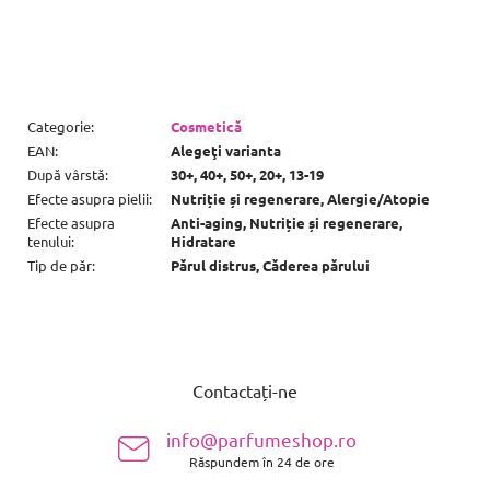
Categorie
:
Cosmetică
EAN
:
Alegeţi varianta
După vârstă
:
30+, 40+, 50+, 20+, 13-19
Efecte asupra pielii
:
Nutriție și regenerare, Alergie/Atopie
Efecte asupra
Anti-aging, Nutriție și regenerare,
tenului
:
Hidratare
Tip de păr
:
Părul distrus, Căderea părului
S
u
Contactați-ne
b
s
info@parfumeshop.ro
o
Răspundem în 24 de ore
l