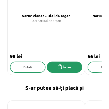
Natur Planet - Ulei de argan
Natur Pla
Ulei natural de argan
98 lei
56 lei
Detalii
Detali
În coș
S-ar putea să-ți placă și