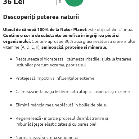
36 Lei
Evaluare
preţ:
Descoperiți puterea naturii
este obținut din cânepă.
Uleiul de cânepă 100% de la Natur Planet
Contine o serie de substante benefice in ingrijirea pielii si
Contine aproape 80% acizi grasi nesaturati si are multe
organismului.
vitamine
(A, D, E, K),
aminoacizi,
proteine
​​si minerale.
Restaureaza si hidrateaza - calmeaza iritatiile, ajuta la tratarea
leziunilor precum eczema, psoriazisul
Protejează împotriva influențelor externe
Calmează inflamația în dermatita atopică, psoriazis și eczeme
Elimină mâncărimea neplăcută în bolile de
piele
.
Regenerează - întârzie procesul de îmbătrânire și
îmbunătățește elasticitatea și culoarea pielii
Normalizează secreția sebumului