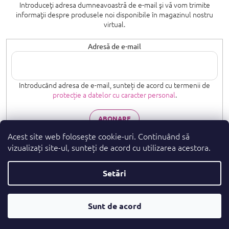
Introduceţi adresa dumneavoastră de e-mail şi vă vom trimite
informaţii despre produsele noi disponibile în magazinul nostru
virtual.
Adresă de e-mail
Introducând adresa de e-mail, sunteți de acord cu termenii de
protecție a datelor cu caracter personal
.
ABONARE
Acest site web folosește cookie-uri. Continuând să
vizualizați site-ul, sunteți de acord cu utilizarea acestora.
Setări
Drepturi de autor 2026
. Toate drepturile
parfumeshop.ro
rezervate.
Convertor
Creat de Shoptet Premium
Sunt de acord
De Parfumuri