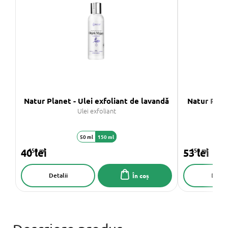
Natur Planet - Ulei exfoliant de lavandă
Natur Plane
Ulei exfoliant
50 ml
150 ml
40 lei
150 ml
53 lei
150 ml
Detalii
Detali
În coș