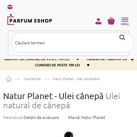
Treci
la
conținut
COŞ
DE
CUMPĂRĂ
•
TRANSPORT GRATUIT LA COMENZI DE PESTE 199 LEI
TRANSPORT
•
GRATUIT LA COMENZI DE PESTE 199 LEI
TRANSPORT GRATUIT LA
•
COMENZI DE PESTE 199 LEI
Acasă
Cosmetică
Natur Planet - Ulei cânepă
Ulei natural de cânepă
Natur Planet - Ulei cânepă
Ulei
natural de cânepă
Evaluarea
Neevaluat
Detalii de evaluare
Marcă:
Natur Planet
medie
a
produsului