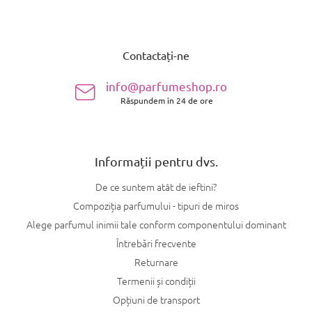
S
u
Contactați-ne
b
s
info@parfumeshop.ro
o
Răspundem în 24 de ore
l
Informații pentru dvs.
De ce suntem atât de ieftini?
Compoziția parfumului - tipuri de miros
Alege parfumul inimii tale conform componentului dominant
Întrebări frecvente
Returnare
Termenii și condiții
Opțiuni de transport