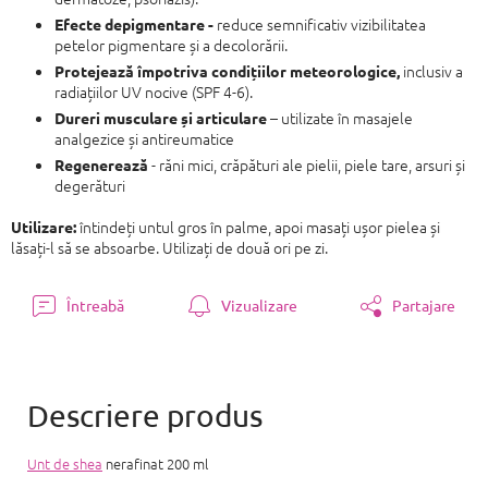
reduce semnificativ vizibilitatea
Efecte depigmentare -
petelor pigmentare și a decolorării.
inclusiv a
Protejează împotriva condițiilor meteorologice,
radiațiilor UV nocive (SPF 4-6).
– utilizate în masajele
Dureri musculare și articulare
analgezice și antireumatice
- răni mici, crăpături ale pielii, piele tare, arsuri și
Regenerează
degerături
întindeți untul gros în palme, apoi masați ușor pielea și
Utilizare:
lăsați-l să se absoarbe. Utilizați de două ori pe zi.
Întreabă
Vizualizare
Partajare
Unt de shea
nerafinat 200 ml