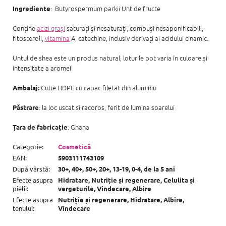
: Butyrospermum parkii Unt de fructe
Ingrediente
Conține
acizi grași
saturați și nesaturați, compuși nesaponificabili,
fitosteroli,
vitamina
A, catechine, inclusiv derivați ai acidului cinamic.
Untul de shea este un produs natural, loturile pot varia în culoare și
intensitate a aromei
Cutie HDPE cu capac filetat din aluminiu
Ambalaj:
: la loc uscat si racoros, ferit de lumina soarelui
Păstrare
: Ghana
Țara de fabricație
Categorie
:
Cosmetică
EAN
:
5903111743109
După vârstă
:
30+, 40+, 50+, 20+, 13-19, 0-4, de la 5 ani
Efecte asupra
Hidratare, Nutriție și regenerare, Celulita și
pielii
:
vergeturile, Vindecare, Albire
Efecte asupra
Nutriție și regenerare, Hidratare, Albire,
tenului
:
Vindecare