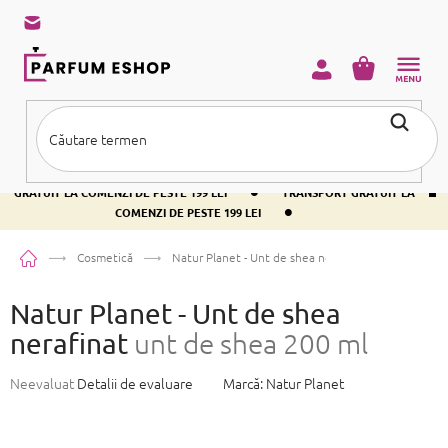
Treci
la
conținut
COŞ
DE
CUMPĂRĂ
•
TRANSPORT GRATUIT LA COMENZI DE PESTE 199 LEI
TRANSPORT
•
GRATUIT LA COMENZI DE PESTE 199 LEI
TRANSPORT GRATUIT LA
•
COMENZI DE PESTE 199 LEI
Acasă
Cosmetică
Natur Planet - Unt de shea nerafinat
unt de shea 20
Natur Planet - Unt de shea
nerafinat
unt de shea 200 ml
Evaluarea
Neevaluat
Detalii de evaluare
Marcă:
Natur Planet
medie
a
produsului