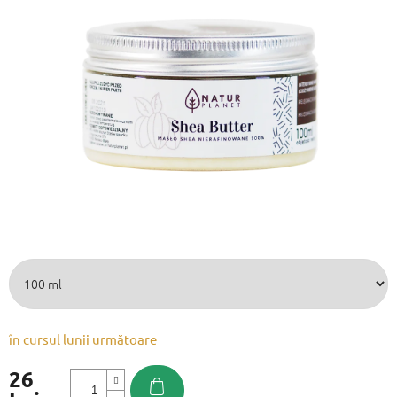
este
0,0
din
5
stele.
în cursul lunii următoare
26