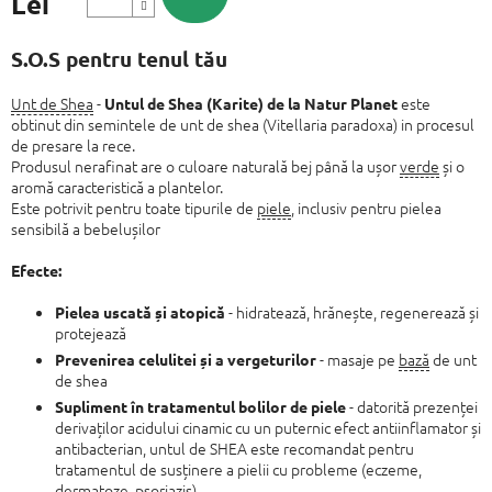
Lei
Evaluare
preţ:
S.O.S pentru tenul tău
Unt de Shea
-
este
Untul de Shea (Karite) de la Natur Planet
obtinut din semintele de unt de shea (Vitellaria paradoxa) in procesul
de presare la rece.
Produsul nerafinat are o culoare naturală bej până la ușor
verde
și o
aromă caracteristică a plantelor.
Este potrivit pentru toate tipurile de
piele
, inclusiv pentru pielea
sensibilă a bebelușilor
Efecte:
- hidratează, hrănește, regenerează și
Pielea uscată și atopică
protejează
- masaje pe
bază
de unt
Prevenirea celulitei și a vergeturilor
de shea
- datorită prezenței
Supliment în tratamentul bolilor de piele
derivaților acidului cinamic cu un puternic efect antiinflamator și
antibacterian, untul de SHEA este recomandat pentru
tratamentul de susținere a pielii cu probleme (eczeme,
dermatoze, psoriazis).