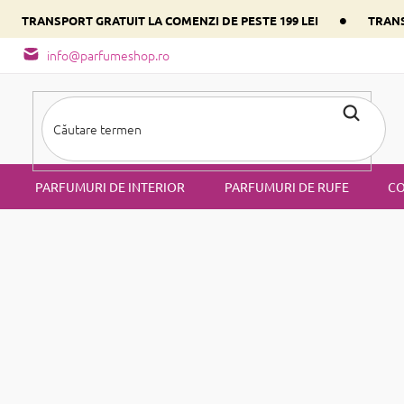
•
•
TRANSPORT GRATUIT LA COMENZI DE PESTE 199 LEI
TRANS
- tipuri de miros
Alege parfumul inimii tale conform componentulu
info@parfumeshop.ro
PARFUMURI DE INTERIOR
PARFUMURI DE RUFE
CO
emei
umuri pentru femei
belă sau atletă. Pe pagina
, orice femeie poate găs
Parfumeshop.ro
t disponibile la noi, la cele mai bune prețuri. În oferta noastră ve-
 dar și parfumuri
intense și de lungă durată. Dacă c
PURE și SAPHIR
rfum realizate dintr-un material rezistent, datorită căruia poți av