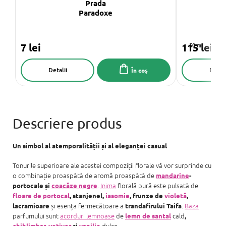
Prada
GI
Paradoxe
7 lei
115 lei
50 ml
Detalii
Detali
În coș
Un simbol al atemporalității și al eleganței casual
Tonurile superioare ale acestei compoziții florale vă vor surprinde cu
o combinație proaspătă de aromă proaspătă de
mandarine
-
.
Inima
florală pură este pulsată de
portocale și
coacăze negre
floare de portocal
, stanjenel,
iasomie
, frunze de
violetă
,
și esența fermecătoare a
.
Baza
lacramioare
trandafirului Taifa
parfumului sunt
acorduri lemnoase
de
cald
lemn de santal
,
dulce
chihlimbar
,
vetiver
și
vanilie
.