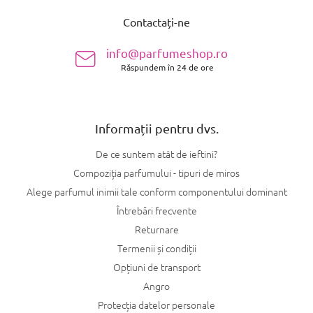
u
Contactați-ne
b
s
info@parfumeshop.ro
o
Răspundem în 24 de ore
l
Informații pentru dvs.
De ce suntem atât de ieftini?
Compoziția parfumului - tipuri de miros
Alege parfumul inimii tale conform componentului dominant
Întrebări frecvente
Returnare
Termenii și condiții
Opțiuni de transport
Angro
Protecția datelor personale