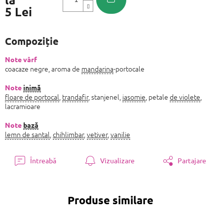
5 Lei
Evaluare
preţ:
Compoziție
Note vârf
coacaze negre, aroma de
mandarina
-portocale
Note
inimă
floare de portocal
,
trandafir
, stanjenel,
iasomie
, petale
de violete
,
lacramioare
Note
bază
lemn de santal
,
chihlimbar
,
vetiver
,
vanilie
Întreabă
Vizualizare
Partajare
Produse similare