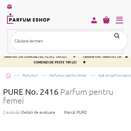
Treci
la
conținut
COŞ
DE
CUMPĂRĂ
•
TRANSPORT GRATUIT LA COMENZI DE PESTE 199 LEI
TRANSPORT
•
GRATUIT LA COMENZI DE PESTE 199 LEI
TRANSPORT GRATUIT LA
•
COMENZI DE PESTE 199 LEI
Acasă
Parfumuri
Parfumuri pentru femei
Apă de parfum pent
PURE No. 2416
Parfum pentru
femei
Evaluarea
2 evaluări
Detalii de evaluare
Marcă:
PURE
medie
a
produsului