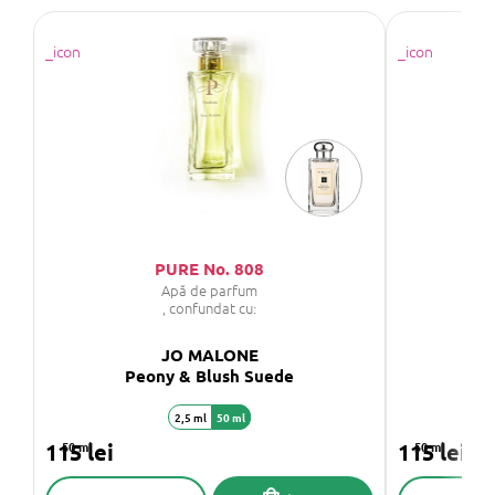
PURE No. 808
Apă de parfum
, confundat cu:
JO MALONE
Peony & Blush Suede
2,5 ml
50 ml
115 lei
50 ml
115 lei
50 ml