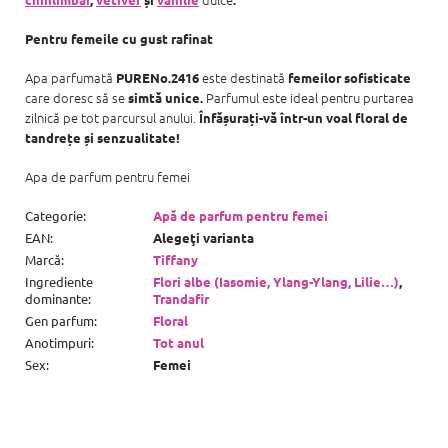
Pentru femeile cu gust rafinat
Apa parfumată
este destinată
PURENo.2416
femeilor sofisticate
care doresc să se
Parfumul este ideal pentru purtarea
simtă unice.
zilnică pe tot parcursul anului.
Înfășurați-vă într-un voal floral de
tandrețe și senzualitate!
Apa de parfum pentru femei
Categorie
:
Apă de parfum pentru femei
EAN
:
Alegeţi varianta
Marcă
:
Tiffany
Ingrediente
Flori albe (Iasomie, Ylang-Ylang, Lilie…)
,
dominante
:
Trandafir
Gen parfum
:
Floral
Anotimpuri
:
Tot anul
Sex
:
Femei
S