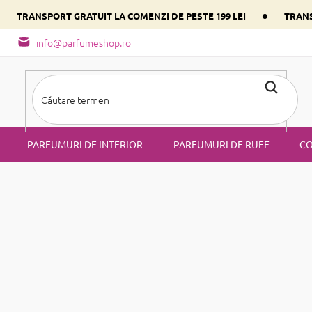
•
•
TRANSPORT GRATUIT LA COMENZI DE PESTE 199 LEI
TRANS
- tipuri de miros
Alege parfumul inimii tale conform componentulu
info@parfumeshop.ro
PARFUMURI DE INTERIOR
PARFUMURI DE RUFE
CO
emei
Apă de parfum pentru femei
de parfum pentru femei
rosi grozav toată ziua și să te simți minunat cu fiecare ocazie. Ale
arome
orientale
îmbătătoare.
este
Apa de parfum
al doilea cel ma
arfum de la 8 la 15%.