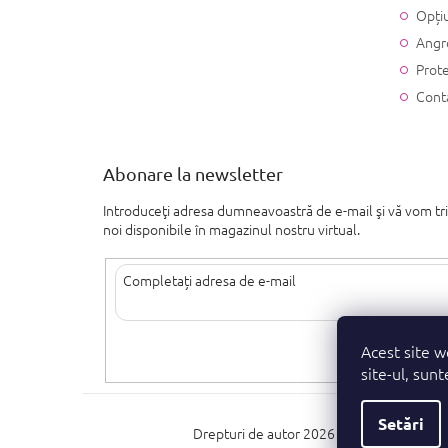
Opțiu
Angr
Prote
Cont
Abonare la newsletter
Introduceţi adresa dumneavoastră de e-mail şi vă vom tr
noi disponibile în magazinul nostru virtual.
Introducând adresa de e-mail, sunteți de acord cu termenii d
Acest site w
personal
.
site-ul, sunt
Setări
Drepturi de autor 2026
parfumeshop.ro