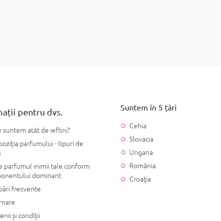
Detalii
C
o
n
t
r
o
Suntem în 5 țări
l
ații pentru dvs.
u
Cehia
l
 suntem atât de ieftini?
l
Slovacia
ziția parfumului - tipuri de
i
Ungaria
s
s
t
România
 parfumul inimii tale conform
ă
onentului dominant
Croaţia
r
bări frecvente
i
l
rnare
o
nii și condiții
r