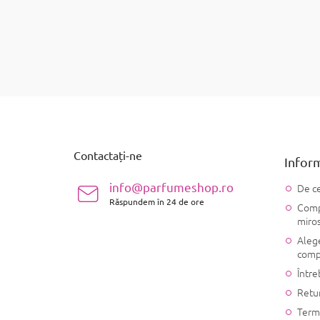
S
u
b
s
Contactați-ne
Inform
o
l
info@parfumeshop.ro
De ce
Răspundem în 24 de ore
Compo
miro
Alege
comp
Între
Retu
Terme