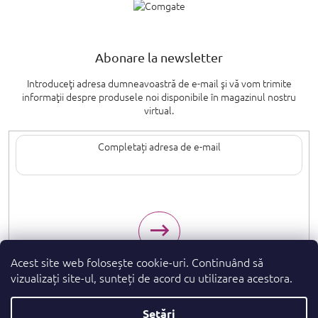
Abonare la newsletter
Introduceţi adresa dumneavoastră de e-mail şi vă vom trimite
informaţii despre produsele noi disponibile în magazinul nostru
virtual.
Introducând adresa de e-mail, sunteți de acord cu termenii de
protecție a
datelor cu caracter personal
.
Acest site web folosește cookie-uri. Continuând să
vizualizați site-ul, sunteți de acord cu utilizarea acestora.
Setări
Drepturi de autor 2026
. Toate drepturile
parfumeshop.ro