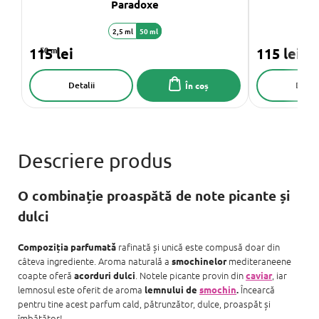
Paradoxe
2,5 ml
50 ml
115 lei
50 ml
115 lei
Detalii
Detali
În coș
O combinație proaspătă de note picante și
dulci
rafinată și unică este compusă doar din
Compoziția parfumată
câteva ingrediente. Aroma naturală a
mediteraneene
smochinelor
coapte oferă
. Notele picante provin din
, iar
acorduri dulci
caviar
lemnosul este oferit de aroma
Încearcă
lemnului de
smochin
.
pentru tine acest parfum cald, pătrunzător, dulce, proaspăt și
îmbătător!