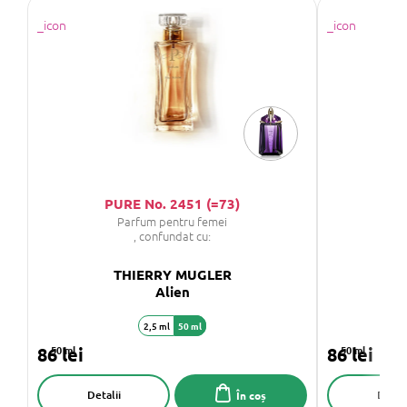
PURE No. 2451 (=73)
P
Parfum pentru femei
, confundat cu:
THIERRY MUGLER
Alien
2,5 ml
50 ml
86 lei
50 ml
86 lei
50 ml
Detalii
Detali
În coș