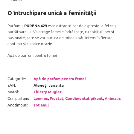
O întruchipare unică a feminității
Parfumul
este extraordinar de expresiv, la fel ca și
PURENo.429
purtătoare lui. Va atrage femeile îndrăznețe, cu spiritul liber și
pasionate, care se vor bucura de mirosul său intens în fiecare
anotimp și cu orice ocazie.
Apă de parfum pentru femei
Categorie
:
Apă de parfum pentru femei
EAN
:
Alegeţi varianta
Marcă
:
Thierry Mugler
Gen parfum
:
Lemnos
,
Fructat
,
Condimentat pikant
,
Animalic
Anotimpuri
:
Tot anul
S