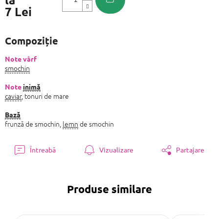
7 Lei
Evaluare
preţ:
Compoziție
Note vârf
smochin
Note
inimă
caviar
, tonuri de mare
Bază
frunză de smochin,
lemn
de smochin
Întreabă
Vizualizare
Partajare
Produse similare