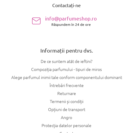
u
Contactați-ne
b
s
info@parfumeshop.ro
o
Răspundem în 24 de ore
l
Informații pentru dvs.
De ce suntem atât de ieftini?
Compoziția parfumului - tipuri de miros
Alege parfumul inimii tale conform componentului dominant
Întrebări frecvente
Returnare
Termenii și condiții
Opțiuni de transport
Angro
Protecția datelor personale