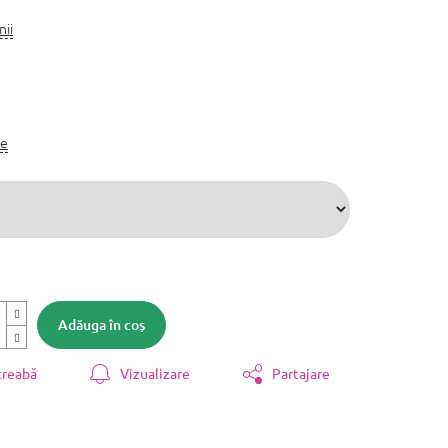
nii
se
Adăuga în coş
treabă
Vizualizare
Partajare