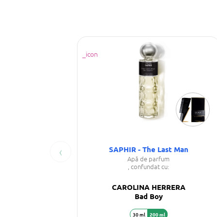
‹
SAPHIR - The Last Man
Apă de parfum
, confundat cu:
CAROLINA HERRERA
Bad Boy
30 ml
200 ml