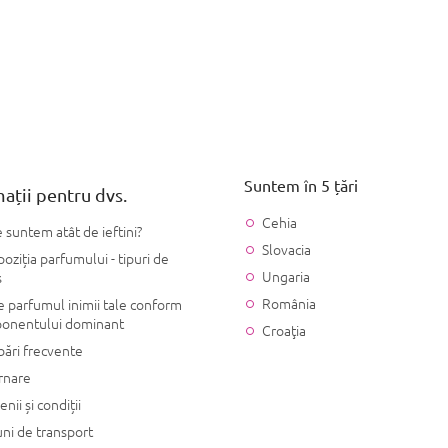
Suntem în 5 țări
ații pentru dvs.
Cehia
 suntem atât de ieftini?
Slovacia
ziția parfumului - tipuri de
Ungaria
s
România
 parfumul inimii tale conform
onentului dominant
Croaţia
bări frecvente
rnare
nii și condiții
ni de transport