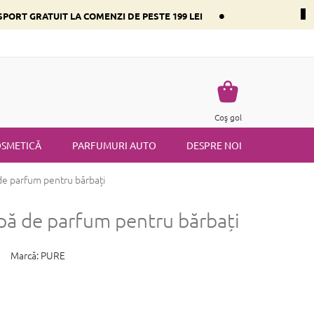
•
PORT GRATUIT LA COMENZI DE PESTE 199 LEI
i dominant
Întrebări frecvente
Returnare
Termenii și condiț
Coş
Coş gol
de
cumpărături
SMETICĂ
PARFUMURI AUTO
DESPRE NOI
de parfum pentru bărbați
pă de parfum pentru bărbați
Marcă:
PURE