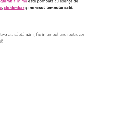
.
Inima
este pompată cu esențe de
i
ghimbir
e
,
chihlimbar
și mirosul lemnului cald.
tr-o zi a săptămânii, fie în timpul unei petreceri
i!