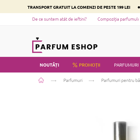
Treci
TRANSPORT GRATUIT LA COMENZI DE PESTE 199 LEI
la
conținut
De ce suntem atât de ieftini?
Compoziția parfumului 
NOUTĂȚI
PROMOȚII
PARFUMURI
Acasă
Parfumuri
Parfumuri pentru bă
PRIVATE LABEL