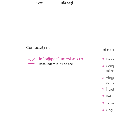
Sex
:
Bărbați
S
u
b
s
Contactați-ne
Inform
o
l
info@parfumeshop.ro
De ce
Răspundem în 24 de ore
Compo
miro
Alege
comp
Între
Retu
Terme
Opțiu