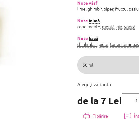
5,0
Note vârf
lime
,
ghimbir
,
piper
,
fructul pasiu
din
5
stele.
Note
inimă
condimente,
mentă
,
gin
,
vodcă
Note
bază
chihlimbar
,
piele
,
tonuri lemnoa
Alegeţi varianta
de la
7 Lei
Evaluare
preţ:
Tipărire
În