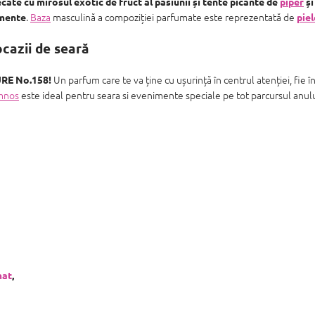
ate cu mirosul exotic de fruct al pasiunii și tente picante de
piper
ș
.
Baza
masculină a compoziției parfumate este reprezentată de
imente
piel
cazii de seară
Un parfum care te va ține cu ușurință în centrul atenției, fie în
RE No.158!
mnos
este ideal pentru seara si evenimente speciale pe tot parcursul anulu
at
,