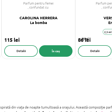
Parfum pentru femei
Parfum pen
, confundat cu:
, confu
CAROLINA HERRERA
VER
La bomba
E
2,5 ml
115 lei
86 lei
50 ml
Detalii
Detalii
În coș
nspirată din viața de noapte tumultoasă a orașului. Această compoziție pa