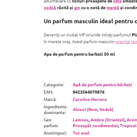
adulmecare cu
tonuri proaspete de
lime
amestec
vodcă
răcită și
gin
cu o notă de
mentă
și cond
Un parfum masculin ideal pentru o
Deveniți un invitat VIP oriunde intrați parfumul
PU
în marele oraș. Acest parfum masculin
oriental
le
Apa de parfum pentru barbati 50 ml
Categorie
:
Apă de parfum pentru bărbați
EAN
:
8423564070876
Marcă
:
Carolina Herrera
Ingrediente
Alcool (Rom, Vodcă)
dominante
:
Gen
Lemnos
,
Ambra (Oriental)
,
Arom
parfum
:
Proaspăt condimentat
,
Tropical
Anotimpuri
:
Tot anul