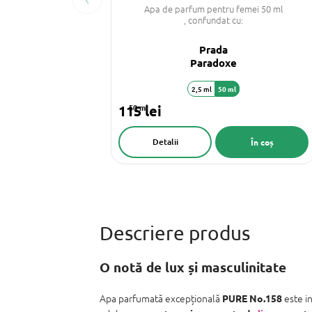
Apa de parfum pentru femei 50 ml
, confundat cu:
Prada
Paradoxe
2,5 ml
50 ml
115 lei
50 ml
Detalii
În coș
O notă de lux și masculinitate
Apa parfumată excepțională
este i
PURE No.158