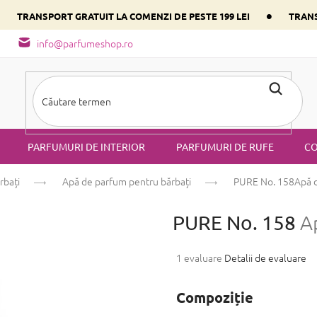
•
•
TRANSPORT GRATUIT LA COMENZI DE PESTE 199 LEI
TRANS
- tipuri de miros
Alege parfumul inimii tale conform componentulu
info@parfumeshop.ro
PARFUMURI DE INTERIOR
PARFUMURI DE RUFE
CO
rbați
Apă de parfum pentru bărbați
PURE No. 158
Apă 
PURE No. 158
A
Evaluarea
1 evaluare
Detalii de evaluare
medie
a
Compoziție
produsului
este