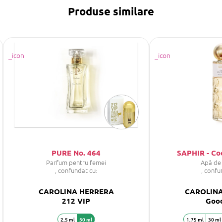
Produse similare
PURE No. 464
SAPHIR - Co
Parfum pentru femei
Apă de
, confundat cu:
, confu
CAROLINA HERRERA
CAROLIN
212 VIP
Good
2,5 ml
50 ml
1,75 ml
30 ml