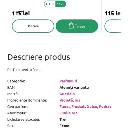
2,5 ml
50 ml
115 lei
50 ml
115 lei
Detalii
Detali
În coș
Parfum pentru femei
Categorie
:
Parfumuri
EAN
:
Alegeţi varianta
Marcă
:
Guerlain
Ingrediente dominante
:
Violetă
,
Iris
Gen parfum
:
Floral
,
Fructat
,
Dulce
,
Pudrat
Anotimpuri
:
Lunile reci
Lichidarea stocului
:
Trei
Sex
:
Femei