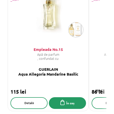
Empleada No.15
Apă de parfum
Apa de
, confundat cu:
GUERLAIN
Aqua Allegoria Mandarine Basilic
115 lei
86 lei
50 ml
Detalii
Detali
În coș