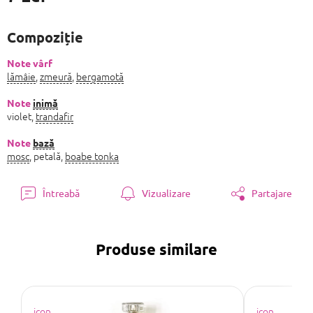
Evaluare
preţ:
Compoziție
Note vârf
lămâie
,
zmeură
,
bergamotă
Note
inimă
violet,
trandafir
Note
bază
mosc
, petală,
boabe tonka
Întreabă
Vizualizare
Partajare
Produse similare