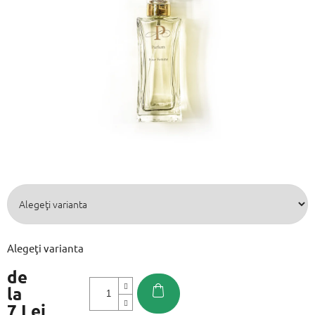
din
5
stele.
Alegeţi varianta
de
la
7 Lei