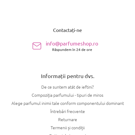
S
u
Contactați-ne
b
s
info@parfumeshop.ro
o
Răspundem în 24 de ore
l
Informații pentru dvs.
De ce suntem atât de ieftini?
Compoziția parfumului - tipuri de miros
Alege parfumul inimii tale conform componentului dominant
Întrebări frecvente
Returnare
Termenii și condiții