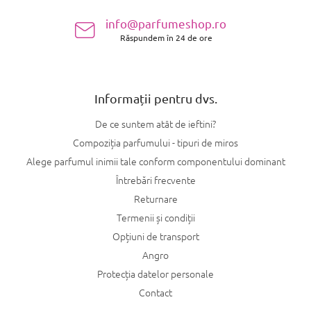
s
l
info@parfumeshop.ro
u
o
l
Răspundem în 24 de ore
l
l
i
s
t
Informații pentru dvs.
ă
r
De ce suntem atât de ieftini?
i
l
Compoziția parfumului - tipuri de miros
o
Alege parfumul inimii tale conform componentului dominant
r
Întrebări frecvente
Returnare
Termenii și condiții
Opțiuni de transport
Angro
Protecția datelor personale
Contact