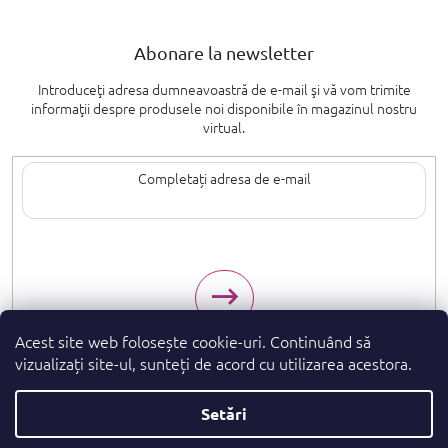
Abonare la newsletter
Introduceţi adresa dumneavoastră de e-mail şi vă vom trimite
informaţii despre produsele noi disponibile în magazinul nostru
virtual.
Introducând adresa de e-mail, sunteți de acord cu termenii de
protecție a
datelor cu caracter personal
.
Acest site web folosește cookie-uri. Continuând să
vizualizați site-ul, sunteți de acord cu utilizarea acestora.
Setări
Drepturi de autor 2026
. Toate drepturile
parfumeshop.ro
rezervate.